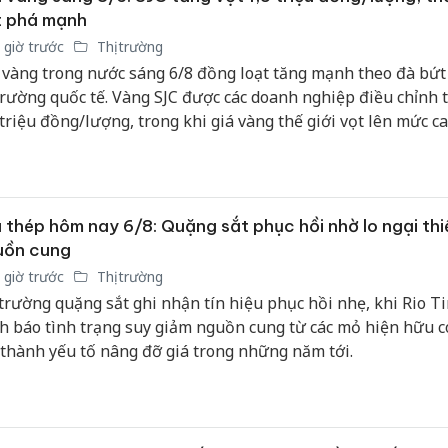
t phá mạnh
 giờ trước
Thị trường
 vàng trong nước sáng 6/8 đồng loạt tăng mạnh theo đà bứt
 trường quốc tế. Vàng SJC được các doanh nghiệp điều chỉnh t
 triệu đồng/lượng, trong khi giá vàng thế giới vọt lên mức c
 7 tuần nhờ đồng USD suy yếu và kỳ vọng căng thẳng Trun
nhiệt.
 thép hôm nay 6/8: Quặng sắt phục hồi nhờ lo ngại thi
uồn cung
 giờ trước
Thị trường
 trường quặng sắt ghi nhận tín hiệu phục hồi nhẹ, khi Rio Ti
h báo tình trạng suy giảm nguồn cung từ các mỏ hiện hữu c
 thành yếu tố nâng đỡ giá trong những năm tới.