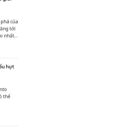
 phá của
ăng tới
ao nhất
g Đông
ếu hụt
nto
ó thể