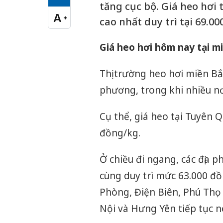
Cỡ chữ vừa
tăng cục bộ. Giá heo hơi 
A
+
cao nhất duy trì tại 69.0
Cỡ chữ lớn
Giá heo hơi hôm nay tại m
Thị trường heo hơi miền Bắ
phương, trong khi nhiều nơi
Cụ thể, giá heo tại Tuyên 
đồng/kg.
Ở chiều đi ngang, các địa 
cùng duy trì mức 63.000 đ
Phòng, Điện Biên, Phú Thọ
Nội và Hưng Yên tiếp tục n