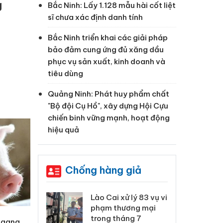
g
Bắc Ninh: Lấy 1.128 mẫu hài cốt liệt
sĩ chưa xác định danh tính
Bắc Ninh triển khai các giải pháp
bảo đảm cung ứng đủ xăng dầu
phục vụ sản xuất, kinh doanh và
tiêu dùng
Quảng Ninh: Phát huy phẩm chất
"Bộ đội Cụ Hồ", xây dựng Hội Cựu
chiến binh vững mạnh, hoạt động
hiệu quả
Chống hàng giả
 Thanh Hóa
Lào Cai xử lý 83 vụ vi
Cô
ại trong vụ
phạm thương mại
tìm
xuất, buôn
trong tháng 7
án
 ngang