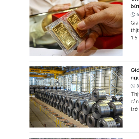
bứ
6
Giá
thị
1,5
gần
hạ 
Giá
ng
8
Thị
cản
trở