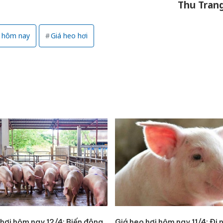
Thu Tran
i hôm nay
Giá heo hơi
Công an
tìm bị h
án sản 
 hơi hôm nay 12/4: Biến động
Giá heo hơi hôm nay 11/4: Đi