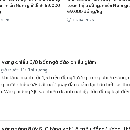
bán yến
ều, miền Nam giữ đỉnh 69.000
toàn thị trường, miền Nam gi
g
69.000 đồng/kg
Thanh H
/2026
11/04/2026
hại tron
bán bìn
Moyuum
An Gian
chủ mưu
bán hàng
 vàng chiều 6/8 bất ngờ đảo chiều giảm
Quốc ra
 giờ trước
Thị trường
 khi tăng mạnh tới 1,5 triệu đồng/lượng trong phiên sáng, 
ng nước chiều 6/8 bất ngờ quay đầu giảm tại hầu hết các th
u. Vàng miếng SJC và nhiều doanh nghiệp lớn đồng loạt điề
m 600.000 đồng/lượng, song mặt bằng giá vẫn neo ở vùng ca
 triệu đồng/lượng.
 vàng sáng 8/6: SJC tăng vọt 1,5 triệu đồng/lượng, thế