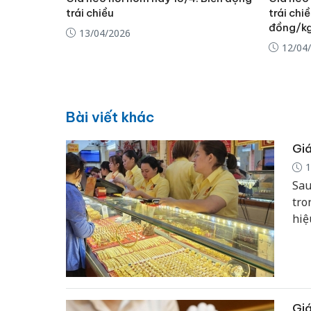
trái chiều
trái chi
đồng/k
13/04/2026
12/04
Bài viết khác
Giá
1
Sau
tro
hiệ
giả
142
Giá