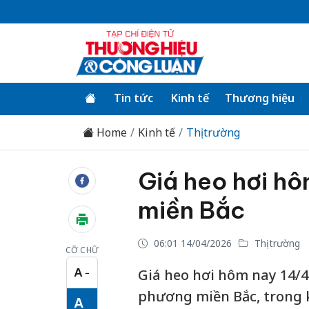
Tin tức
Kinh tế
Thương hiệu
Home
Kinh tế
Thị trường
Giá heo hơi hô
miền Bắc
06:01 14/04/2026
Thị trường
CỠ CHỮ
A
Giá heo hơi hôm nay 14/4
−
Cỡ chữ nhỏ
phương miền Bắc, trong 
A