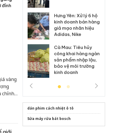
 sào giả
bá
ữ đỉnh
Hưng Yên: Xử lý 6 hộ
óa: Tìm bị
Th
kinh doanh bán hàng
g vụ án buôn
hạ
giả mạo nhãn hiệu
h sữa
bá
Adidas, Nike
 giả
Mo
Cà Mau: Tiêu hủy
g: Đối tượng
An
công khai hàng ngàn
 đường dây
ch
sản phẩm nhập lậu,
 giả tại Phú
bá
bảo vệ môi trường
 đầu thú
Qu
kinh doanh
giá vàng
ương
u chỉnh
o trên
dán phim cách nhiệt ô tô
Sửa máy rửa bát bosch
 giới