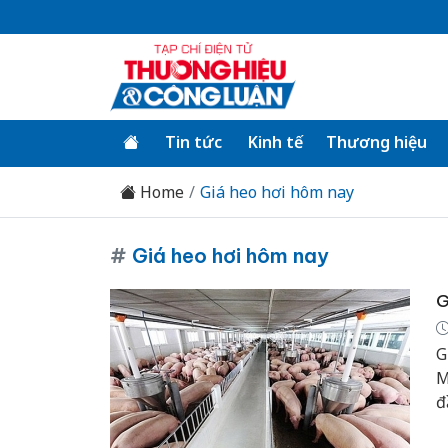
Tin tức
Kinh tế
Thương hiệu
Home
Giá heo hơi hôm nay
#
Giá heo hơi hôm nay
G
G
M
đ
G