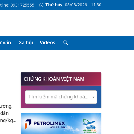
Thứ bảy
, 08/08/2026 - 11:30
tline: 0931725555
 vấn
Xã hội
Videos
CHỨNG KHOÁN VIỆT NAM
Tìm kiếm mã chứng khoán...
hương.
 dẫn
ng/kg.