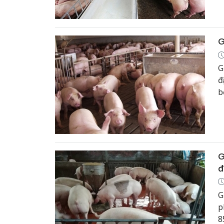
G
G
đ
b
t
G
đ
G
p
8