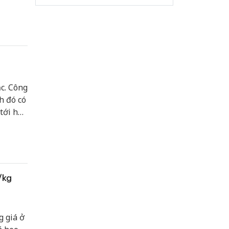
ắc. Công
h đó có
tới heo
/kg
g giá ở