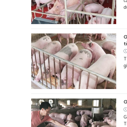
c
d
G
t
T
g
G
G
T