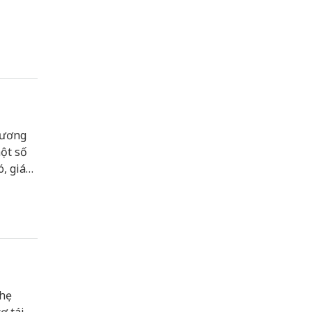
phương
ột số
, giá
g/kg.
nhẹ