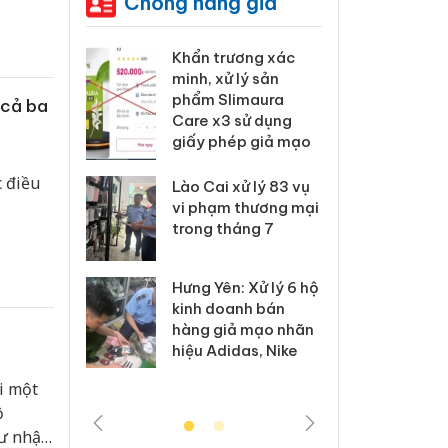
Chống hàng giả
 Tiêu hủy
Khẩn trương xác
Cà M
ai hàng
minh, xử lý sản
công
n phẩm
phẩm Slimaura
ngàn
 cả ba
, bảo vệ
Care x3 sử dụng
nhập 
ng kinh
giấy phép giả mạo
môi t
doan
c điều
Lào Cai xử lý 83 vụ
 Thanh Hóa
vi phạm thương mại
Công
i trong vụ
trong tháng 7
tìm b
uất, buôn
án sả
sào giả
bán y
Hưng Yên: Xử lý 6 hộ
kinh doanh bán
a: Tìm bị
Than
hàng giả mạo nhãn
g vụ án
hại t
hiệu Adidas, Nike
 bình sữa
buôn
giả
Moyu
i một
ộ
hư nhập