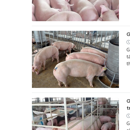
k
G
G
t
t
h
G
t
G