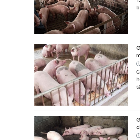
1
b
n
G
m
G
h
t
n
d
G
d