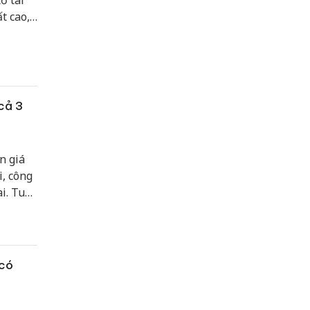
ơ tái
t cao,
cả 3
n giá
i, công
i. Tuy
i do
 có