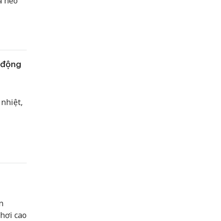
á heo
 động
nhiệt,
n
hơi cao