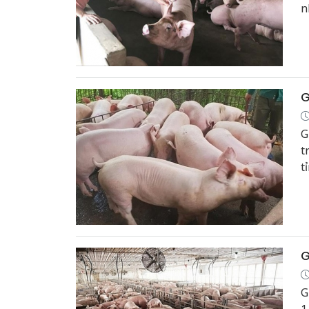
n
G
G
t
t
h
G
G