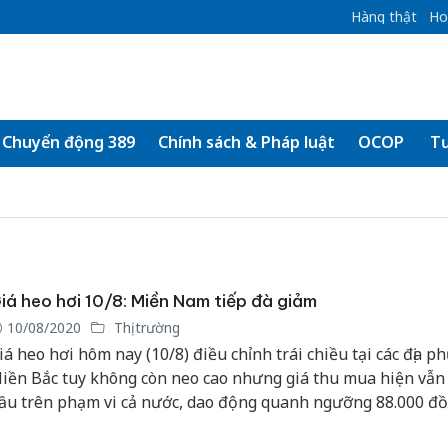
Hàng thật
Ho
Chuyển động 389
Chính sách & Pháp luật
OCOP
Tư
iá heo hơi 10/8: Miền Nam tiếp đà giảm
10/08/2020
Thị trường
iá heo hơi hôm nay (10/8) điều chỉnh trái chiều tại các địa p
iền Bắc tuy không còn neo cao nhưng giá thu mua hiện vẫn
ầu trên phạm vi cả nước, dao động quanh ngưỡng 88.000 đồ
iá heo hơi tại Miền Nam điều chỉnh giảm nhẹ 1.000 đồng/kg