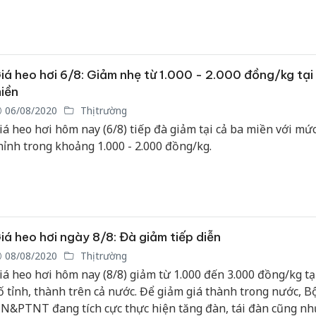
Cà Mau:
công kh
ngàn sả
iá heo hơi 6/8: Giảm nhẹ từ 1.000 - 2.000 đồng/kg tại
nhập lậu
iền
môi trườ
06/08/2020
Thị trường
doanh
iá heo hơi hôm nay (6/8) tiếp đà giảm tại cả ba miền với mứ
hỉnh trong khoảng 1.000 - 2.000 đồng/kg.
Công an
tìm bị hạ
án sản x
bán yến 
Thanh Hó
iá heo hơi ngày 8/8: Đà giảm tiếp diễn
hại tron
buôn bán
08/08/2020
Thị trường
Moyuum 
iá heo hơi hôm nay (8/8) giảm từ 1.000 đến 3.000 đồng/kg tạ
ố tỉnh, thành trên cả nước. Để giảm giá thành trong nước, B
N&PTNT đang tích cực thực hiện tăng đàn, tái đàn cũng n