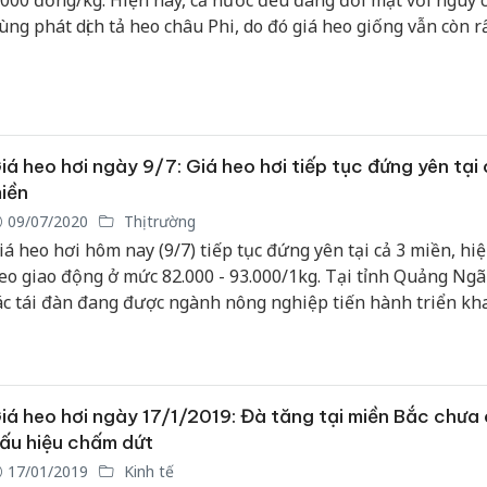
.000 đồng/kg. Hiện nay, cả nước đều đang đối mặt với nguy c
ùng phát dịch tả heo châu Phi, do đó giá heo giống vẫn còn rấ
gười dân vẫn chưa thể tái đàn.
iá heo hơi ngày 9/7: Giá heo hơi tiếp tục đứng yên tại 
iền
09/07/2020
Thị trường
iá heo hơi hôm nay (9/7) tiếp tục đứng yên tại cả 3 miền, hiệ
eo giao động ở mức 82.000 - 93.000/1kg. Tại tỉnh Quảng Ngã
ác tái đàn đang được ngành nông nghiệp tiến hành triển kha
hiên, nhiều hộ chăn nuôi ở các địa phương vẫn còn ngần ngạ
ịch tả vẫn đang diễn biến phức tạp.
iá heo hơi ngày 17/1/2019: Đà tăng tại miền Bắc chưa
ấu hiệu chấm dứt
17/01/2019
Kinh tế