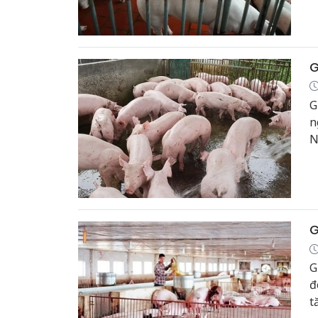
G
G
n
N
G
G
đ
t