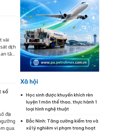
 vài
sát dịch
 an tâm
Xã hội
t số
Học sinh được khuyến khích rèn
luyện 1 môn thể thao, thực hành 1
loại hình nghệ thuật
ố địa
 ngưỡng
Bắc Ninh: Tăng cường kiểm tra và
ôm qua.
xử lý nghiêm vi phạm trong hoạt