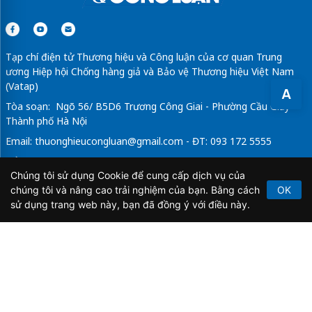
Tạp chí điện tử Thương hiệu và Công luận của cơ quan Trung
ương Hiệp hội Chống hàng giả và Bảo vệ Thương hiệu Việt Nam
(Vatap)
A
Tòa soạn: Ngõ 56/ B5D6 Trương Công Giai - Phường Cầu Giấy -
Thành phố Hà Nội
Email:
thuonghieucongluan@gmail.com
- ĐT: 093 172 5555
Tổng Biên Tập: Vũ Đức Thuận
Chúng tôi sử dụng Cookie để cung cấp dịch vụ của
Giấy phép hoạt động báo chí điện tử số 64/GP-BTTTT do Bộ
chúng tôi và nâng cao trải nghiệm của bạn. Bằng cách
OK
Thông tin và Truyền thông cấp ngày 21/2/2020.
sử dụng trang web này, bạn đã đồng ý với điều này.
Copyright © 2026
TẠP CHÍ THƯƠNG HIỆU & CÔNG
LUẬN
. All Rights Reserved.
Bản quyền thuộc Tạp chí Thương hiệu và Công luận. Cấm