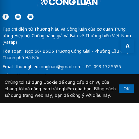
Tạp chí điện tử Thương hiệu và Công luận của cơ quan Trung
ương Hiệp hội Chống hàng giả và Bảo vệ Thương hiệu Việt Nam
(Vatap)
A
Tòa soạn: Ngõ 56/ B5D6 Trương Công Giai - Phường Cầu Giấy -
Thành phố Hà Nội
Email:
thuonghieucongluan@gmail.com
- ĐT: 093 172 5555
Tổng Biên Tập: Vũ Đức Thuận
Chúng tôi sử dụng Cookie để cung cấp dịch vụ của
Giấy phép hoạt động báo chí điện tử số 64/GP-BTTTT do Bộ
chúng tôi và nâng cao trải nghiệm của bạn. Bằng cách
OK
Thông tin và Truyền thông cấp ngày 21/2/2020.
sử dụng trang web này, bạn đã đồng ý với điều này.
Copyright © 2026
TẠP CHÍ THƯƠNG HIỆU & CÔNG
LUẬN
. All Rights Reserved.
Bản quyền thuộc Tạp chí Thương hiệu và Công luận. Cấm