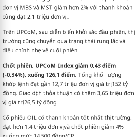
đơn vị, MBS và MST giảm hơn 2% với thanh khoản
cùng đạt 2,1 triệu đơn vị…
Trên UPCoM, sau diễn biến khởi sắc đầu phiên, thị
trường cũng chuyển qua trạng thái rung lắc và
điều chỉnh nhẹ về cuối phiên.
Chốt phiên, UPCoM-Index giảm 0,43 điểm
(-0,34%), xuống 126,1 điểm.
Tổng khối lượng
khớp lệnh đạt gần 12,7 triệu đơn vị, giá trị 152 tỷ
đồng. Giao dịch thỏa thuận có thêm 3,65 triệu đơn
vị, giá trị 26,5 tỷ đồng.
Cổ phiếu OIL có thanh khoản tốt nhất thị trường,
đạt hơn 1,4 triệu đơn vị và chốt phiên giảm 4%
xuống mức 14.500 đồng/CP.