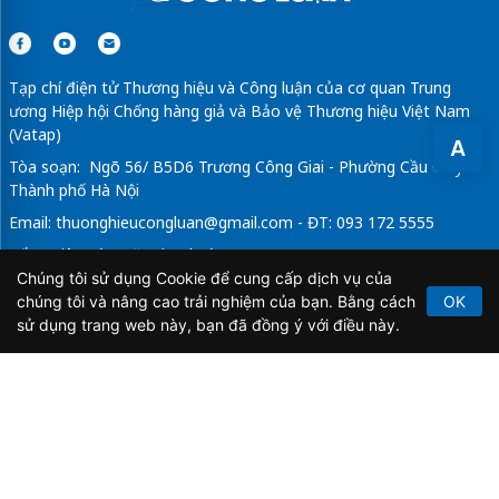
Tạp chí điện tử Thương hiệu và Công luận của cơ quan Trung
ương Hiệp hội Chống hàng giả và Bảo vệ Thương hiệu Việt Nam
(Vatap)
A
Tòa soạn: Ngõ 56/ B5D6 Trương Công Giai - Phường Cầu Giấy -
Thành phố Hà Nội
Email:
thuonghieucongluan@gmail.com
- ĐT: 093 172 5555
Tổng Biên Tập: Vũ Đức Thuận
Chúng tôi sử dụng Cookie để cung cấp dịch vụ của
Giấy phép hoạt động báo chí điện tử số 64/GP-BTTTT do Bộ
chúng tôi và nâng cao trải nghiệm của bạn. Bằng cách
OK
Thông tin và Truyền thông cấp ngày 21/2/2020.
sử dụng trang web này, bạn đã đồng ý với điều này.
Copyright © 2026
TẠP CHÍ THƯƠNG HIỆU & CÔNG
LUẬN
. All Rights Reserved.
Bản quyền thuộc Tạp chí Thương hiệu và Công luận. Cấm