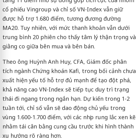
tăng 11 điểm nhờ sự đóng góp tích cực của nhóm
cổ phiếu Vingroup và chỉ số VN-Index vẫn giữ
được hỗ trợ 1.680 điểm, tương đương đường
MA20. Tuy nhiên, với mức thanh khoản vẫn dưới
trung bình 20 phiên cho thấy tâm lý thận trọng và
giằng co giữa bên mua và bên bán.
Theo ông Huỳnh Anh Huy, CFA, Giám đốc phân
tích ngành Chứng khoán Kafi, trong bối cảnh chưa
xuất hiện yếu tố hỗ trợ đủ mạnh để tạo đột phá,
khả năng cao VN-Index sẽ tiếp tục duy trì trạng
thái đi ngang trong ngắn hạn. Dự kiến trong 1-2
tuần tới, chỉ số vẫn sẽ dao động chủ yếu trong
vùng 1.600-1.700 điểm, với các nhịp rung lắc xen kẽ
nhằm tái cân bằng cung cầu trước khi hình thành
xu hướng rõ ràng hơn.