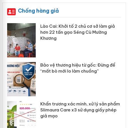
Chống hàng giả
mại
Lào Cai: Khởi tố 2 chủ cơ sở làm giả
hơn 22 tấn gạo Séng Cù Mường
Khương
àng
ản
Bảo vệ thương hiệu từ gốc: Đừng để
“mất bò mới lo làm chuồng”
Khẩn trương xác minh, xử lý sản phẩm
Slimaura Care x3 sử dụng giấy phép
giả mạo