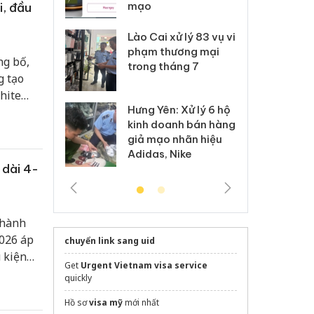
anh
mạo
ki
, đầu
 Thanh Hóa
Lào Cai xử lý 83 vụ vi
Cô
ại trong vụ
phạm thương mại
tìm
g bố,
xuất, buôn
trong tháng 7
án
g tạo
 sào giả
bá
hite
Hưng Yên: Xử lý 6 hộ
n,
óa: Tìm bị
Th
kinh doanh bán hàng
g vụ án buôn
hạ
ong đó
giả mạo nhãn hiệu
h sữa
bá
Adidas, Nike
 giả
Mo
 dài 4-
 hành
026 áp
chuyển link sang uid
 kiện
Get
Urgent Vietnam visa service
vị đã
quickly
ằng với
Hồ sơ
visa mỹ
mới nhất