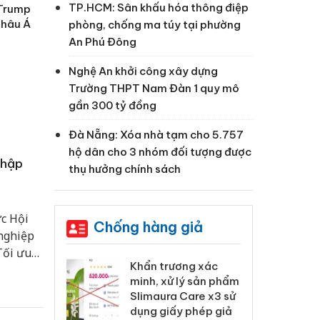
TP.HCM: Sân khấu hóa thông điệp
 Trump
Châu Á
phòng, chống ma túy tại phường
An Phú Đông
Nghệ An khởi công xây dựng
Trường THPT Nam Đàn 1 quy mô
gần 300 tỷ đồng
Đà Nẵng: Xóa nhà tạm cho 5.757
hộ dân cho 3 nhóm đối tượng được
nhập
thụ hưởng chính sách
c Hội
Chống hàng giả
 nghiệp
Tối ưu
 Tiêu hủy
Khẩn trương xác
Cà
ện mục
ai hàng ngàn
minh, xử lý sản phẩm
cô
 quyết
m nhập lậu,
Slimaura Care x3 sử
sả
môi trường
dụng giấy phép giả
bả