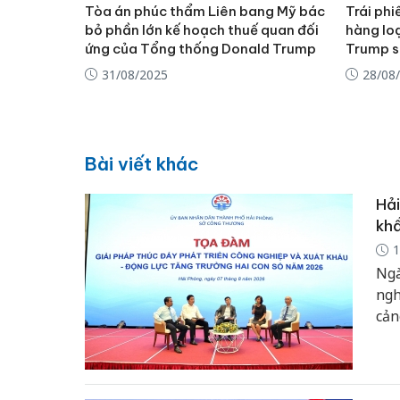
Tòa án phúc thẩm Liên bang Mỹ bác
Trái phi
bỏ phần lớn kế hoạch thuế quan đối
hàng lo
ứng của Tổng thống Donald Trump
Trump s
31/08/2025
28/08
Bài viết khác
Hải
khẩ
1
Ngà
ngh
cản
log
tiê
số 