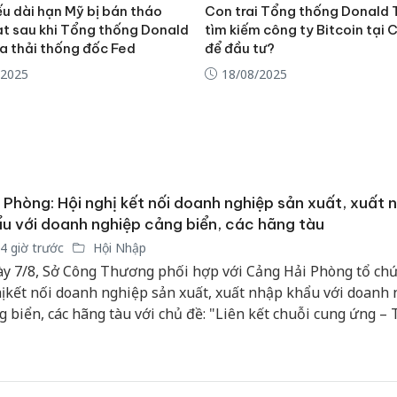
ếu dài hạn Mỹ bị bán tháo
Con trai Tổng thống Donald
ạt sau khi Tổng thống Donald
tìm kiếm công ty Bitcoin tại 
a thải thống đốc Fed
để đầu tư?
/2025
18/08/2025
 Phòng: Hội nghị kết nối doanh nghiệp sản xuất, xuất 
u với doanh nghiệp cảng biển, các hãng tàu
4 giờ trước
Hội Nhập
y 7/8, Sở Công Thương phối hợp với Cảng Hải Phòng tổ chứ
ị kết nối doanh nghiệp sản xuất, xuất nhập khẩu với doanh
g biển, các hãng tàu với chủ đề: "Liên kết chuỗi cung ứng – 
Cà Mau:
istics – Thúc đẩy tăng trưởng hai con số", góp phần thực hi
công kh
u tăng trưởng GRDP bình quân từ 13%/năm trở lên theo Nghị
sản phẩ
11-NQ/TU.
bảo vệ 