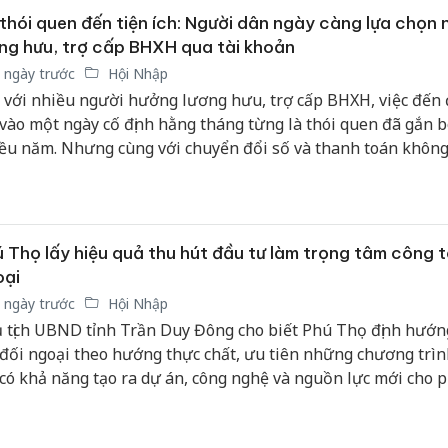
thói quen đến tiện ích: Người dân ngày càng lựa chọn 
ng hưu, trợ cấp BHXH qua tài khoản
 ngày trước
Hội Nhập
 với nhiều người hưởng lương hưu, trợ cấp BHXH, việc đến 
 vào một ngày cố định hằng tháng từng là thói quen đã gắn b
ều năm. Nhưng cùng với chuyển đổi số và thanh toán khôn
n mặt, ngày càng nhiều người chủ động lựa chọn nhận chế 
 khoản cá nhân, mở ra một cách tiếp cận dịch vụ an sinh xã h
n, hiện đại hơn.
 Thọ lấy hiệu quả thu hút đầu tư làm trọng tâm công t
oại
 ngày trước
Hội Nhập
 tịch UBND tỉnh Trần Duy Đông cho biết Phú Thọ định hướn
 đối ngoại theo hướng thực chất, ưu tiên những chương trì
 có khả năng tạo ra dự án, công nghệ và nguồn lực mới cho 
n.