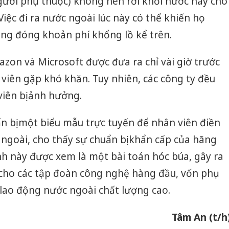
gười phụ thuộc) không nên rời khỏi nước này cho
iệc đi ra nước ngoài lúc này có thể khiến họ
ông đóng khoản phí khổng lồ kể trên.
zon và Microsoft được đưa ra chỉ vài giờ trước
 viên gặp khó khăn. Tuy nhiên, các công ty đều
viên bị ảnh hưởng.
n bị một biểu mẫu trực tuyến để nhân viên điền
ngoài, cho thấy sự chuẩn bị khẩn cấp của hãng
ệnh này được xem là một bài toán hóc búa, gây ra
 cho các tập đoàn công nghệ hàng đầu, vốn phụ
lao động nước ngoài chất lượng cao.
Tâm An (t/h