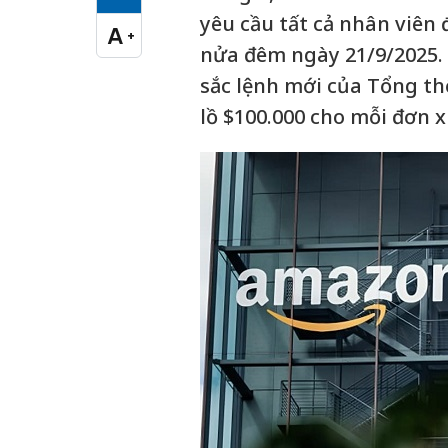
Cỡ chữ vừa
yêu cầu tất cả nhân viên 
A
+
Cỡ chữ lớn
nửa đêm ngày 21/9/2025.
sắc lệnh mới của Tổng t
lồ $100.000 cho mỗi đơn x