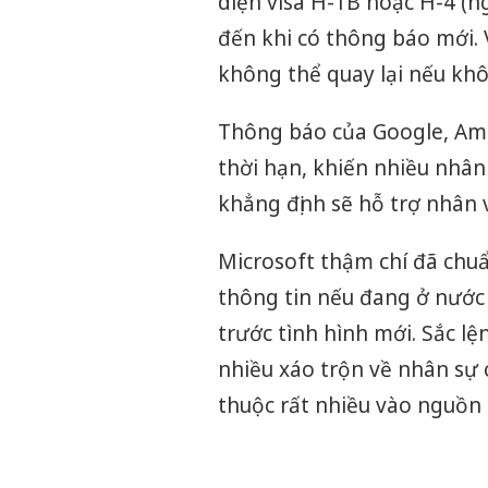
diện visa H-1B hoặc H-4 (n
đến khi có thông báo mới. V
không thể quay lại nếu kh
Thông báo của Google, Ama
thời hạn, khiến nhiều nhân
khẳng định sẽ hỗ trợ nhân 
Microsoft thậm chí đã chuẩ
thông tin nếu đang ở nước 
trước tình hình mới. Sắc l
nhiều xáo trộn về nhân sự
thuộc rất nhiều vào nguồn 