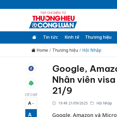
Tin tức
Kinh tế
Thương hiệu
Home
Thương hiệu
Hội Nhập
Google, Amazon
Nhân viên visa
21/9
CỠ CHỮ
A
19:49 21/09/2025
Hội Nhập
−
Cỡ chữ nhỏ
A
Google, Amazon và Micros