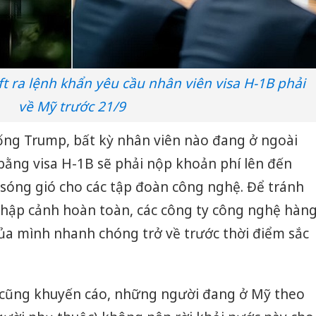
t ra lệnh khẩn yêu cầu nhân viên visa H-1B phải
về Mỹ trước 21/9
ống Trump, bất kỳ nhân viên nào đang ở ngoài
bằng visa H-1B sẽ phải nộp khoản phí lên đến
 sóng gió cho các tập đoàn công nghệ. Để tránh
i nhập cảnh hoàn toàn, các công ty công nghệ hàn
ủa mình nhanh chóng trở về trước thời điểm sắc
 cũng khuyến cáo, những người đang ở Mỹ theo