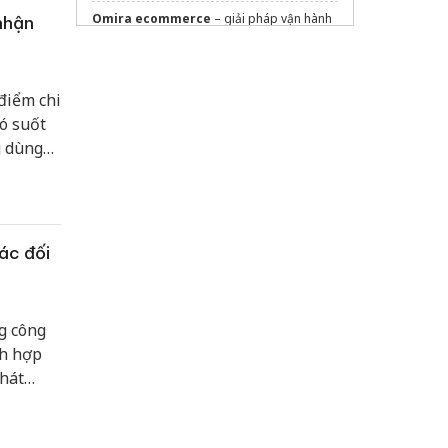
Omira ecommerce
– giải pháp vận hành
nhận
Shopee hiệu quả
dán phim cách nhiệt ô tô
điểm chi
mua
proxy tốc độ cao
quốc tế
ó suốt
Công ty
hạ long xanh tuyển dụng
g dùng
độ qua
Sửa máy rửa bát bosch
ội thuận
Thiết kế website Bình Dương
ác đối
g công
nh hợp
phát