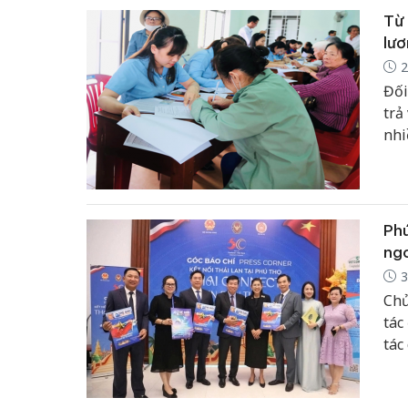
Từ 
lươ
2
Đối
trả
nhi
tiề
tài
tiệ
Phú
ng
3
Chủ
tác
tác
triể