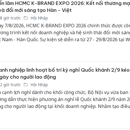
kinh do
ển lãm HCMC K-BRAND EXPO 2026: Kết nối thương mại
và đổi mới sáng tạo Hàn - Việt
Công an
8 giờ trước
Hội Nhập
tìm bị h
y 7/8/2026, HCMC K-BRAND EXPO 2026 chính thức được côn
án sản 
ơng trình kết nối doanh nghiệp và hệ sinh thái đổi mới sán
bán yến
t Nam - Hàn Quốc. Sự kiện sẽ diễn ra từ 27 - 29/8/2026 tại W
ace Hoàng Văn Thụ (194 Hoàng Văn Thụ, phường Đức Nhuậ
Thanh H
hại tron
nh phố Hồ Chí Minh), dự kiến quy tụ gần 200 gian hàng, tr
bán bìn
g nghệ và AI chiếm hơn 40% tổng số gian hàng.
Moyuum
nh nghiệp linh hoạt bố trí kỳ nghỉ Quốc khánh 2/9 kéo
gày cho người lao động
2 giờ trước
Hội Nhập
 cạnh lịch nghỉ dành cho khối công chức, Bộ Nội vụ vừa ban
ng dẫn thực hiện phương án nghỉ lễ Quốc khánh 2/9 năm 2
g cho người lao động tại khối doanh nghiệp. Nhằm tạo điều
 tạo sức lao động và thăm gia đình cho công nhân, nhiều đơn 
 động lên kế hoạch bố trí ngày nghỉ kéo dài tiệm cận hoặc b
 vực công.