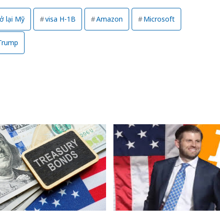
rở lại Mỹ
visa H-1B
Amazon
Microsoft
Trump