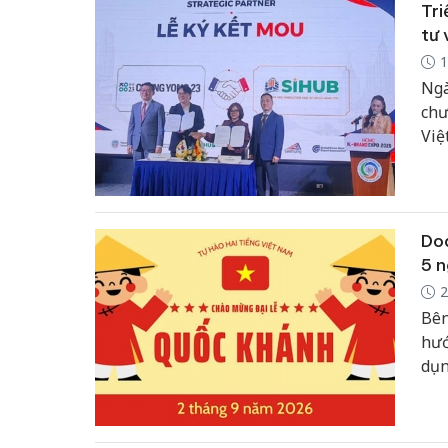
Tri
tư 
1
Ngà
chư
Việ
Pal
Thà
côn
Doa
5 n
2
Bên
hướ
dụn
tái
chủ
khu