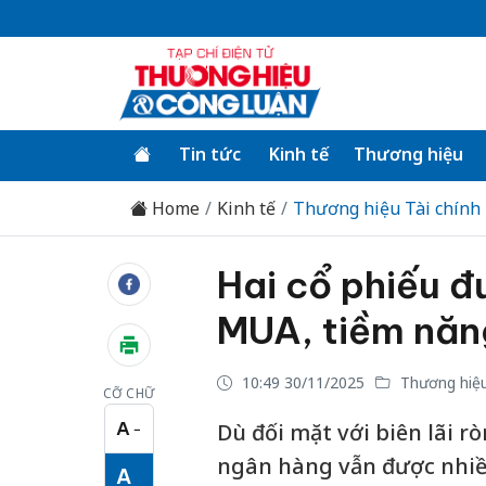
Tin tức
Kinh tế
Thương hiệu
Home
Kinh tế
Thương hiệu Tài chính
Hai cổ phiếu đ
MUA, tiềm năn
10:49 30/11/2025
Thương hiệu
CỠ CHỮ
A
Dù đối mặt với biên lãi r
−
Cỡ chữ nhỏ
ngân hàng vẫn được nhiều
A