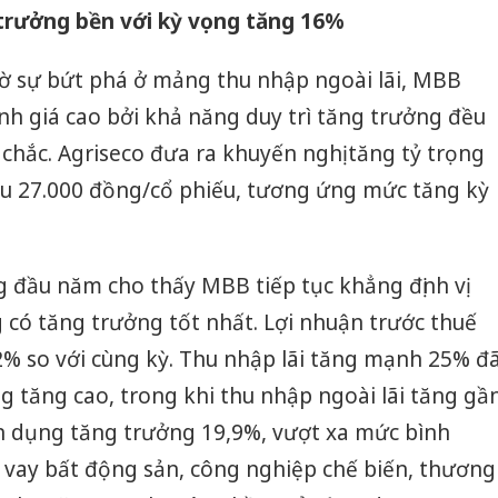
rưởng bền với kỳ vọng tăng 16%
hờ sự bứt phá ở mảng thu nhập ngoài lãi, MBB
h giá cao bởi khả năng duy trì tăng trưởng đều
 chắc. Agriseco đưa ra khuyến nghị tăng tỷ trọng
iêu 27.000 đồng/cổ phiếu, tương ứng mức tăng kỳ
 đầu năm cho thấy MBB tiếp tục khẳng định vị
có tăng trưởng tốt nhất. Lợi nhuận trước thuế
2% so với cùng kỳ. Thu nhập lãi tăng mạnh 25% đ
g tăng cao, trong khi thu nhập ngoài lãi tăng gầ
ín dụng tăng trưởng 19,9%, vượt xa mức bình
vay bất động sản, công nghiệp chế biến, thương