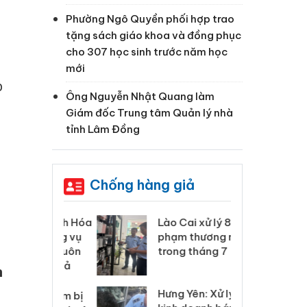
Phường Ngô Quyền phối hợp trao
tặng sách giáo khoa và đồng phục
cho 307 học sinh trước năm học
mới
p
Ông Nguyễn Nhật Quang làm
Giám đốc Trung tâm Quản lý nhà
tỉnh Lâm Đồng
Chống hàng giả
 Thanh Hóa
Lào Cai xử lý 83 vụ vi
Cô
ại trong vụ
phạm thương mại
tìm
xuất, buôn
trong tháng 7
án
 sào giả
bá
h
Hưng Yên: Xử lý 6 hộ
óa: Tìm bị
Th