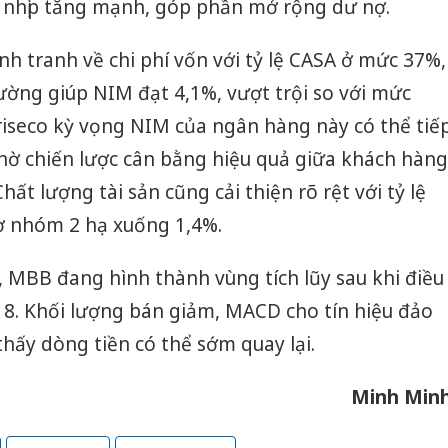
n nhịp tăng mạnh, góp phần mở rộng dư nợ.
nh tranh về chi phí vốn với tỷ lệ CASA ở mức 37%,
ường giúp NIM đạt 4,1%, vượt trội so với mức
riseco kỳ vọng NIM của ngân hàng này có thể tiế
 nhờ chiến lược cân bằng hiệu quả giữa khách hàng
ất lượng tài sản cũng cải thiện rõ rệt với tỷ lệ
ợ nhóm 2 hạ xuống 1,4%.
 MBB đang hình thành vùng tích lũy sau khi điều
 8. Khối lượng bán giảm, MACD cho tín hiệu đảo
Công an
thấy dòng tiền có thể sớm quay lại.
tìm bị h
án sản 
bán yến
Minh Min
Thanh H