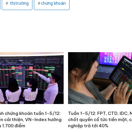
hại tron
thị trường
chứng khoán
bán bìn
Moyuum
An Gian
chủ mưu
bán hàng
Quốc ra
nh chứng khoán tuần 1-5/12:
Tuần 1–5/12: FPT, CTD, IDC,
ền cải thiện, VN-Index hướng
chốt quyền cổ tức tiền mặt, 
u 1.700 điểm
nghiệp trả tới 40%