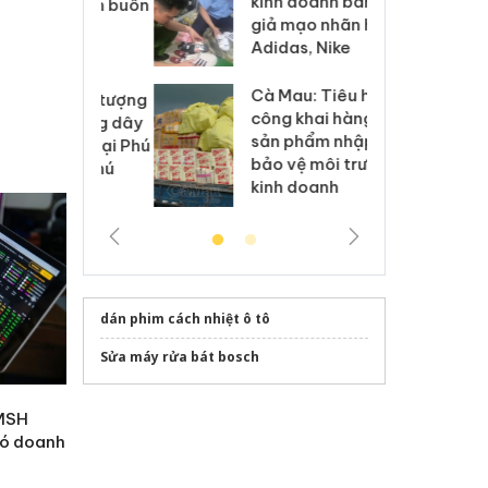
kinh doanh bán hàng
g vụ án buôn
hạ
giả mạo nhãn hiệu
h sữa
bá
Adidas, Nike
 giả
Mo
Cà Mau: Tiêu hủy
g: Đối tượng
An
công khai hàng ngàn
 đường dây
ch
sản phẩm nhập lậu,
 giả tại Phú
bá
bảo vệ môi trường
 đầu thú
Qu
kinh doanh
dán phim cách nhiệt ô tô
Sửa máy rửa bát bosch
 MSH
có doanh