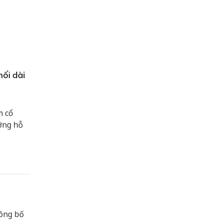
ối dài
m cổ
ỡng hỗ
công bố