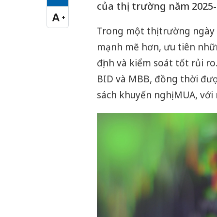
Cỡ chữ vừa
của thị trường năm 2025-
A
+
Cỡ chữ lớn
Trong một thị trường ngày
mạnh mẽ hơn, ưu tiên nhữn
định và kiểm soát tốt rủi 
BID và MBB, đồng thời đượ
sách khuyến nghị MUA, với