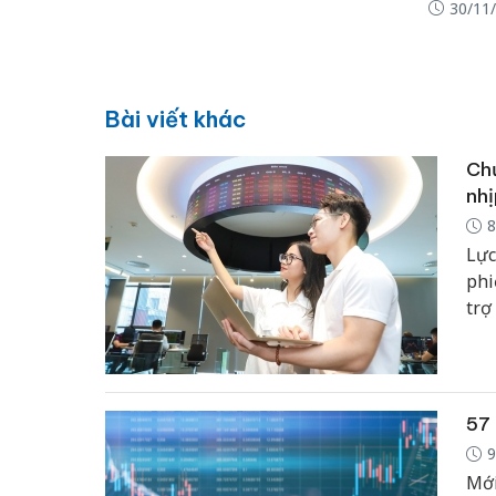
30/11
Bài viết khác
Chứ
nhị
8
Lực
phi
trợ
57 
9
Mới