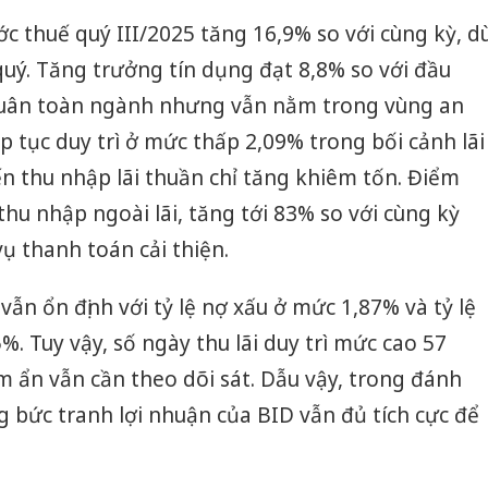
ớc thuế quý III/2025 tăng 16,9% so với cùng kỳ, d
quý. Tăng trưởng tín dụng đạt 8,8% so với đầu
uân toàn ngành nhưng vẫn nằm trong vùng an
p tục duy trì ở mức thấp 2,09% trong bối cảnh lãi
ến thu nhập lãi thuần chỉ tăng khiêm tốn. Điểm
thu nhập ngoài lãi, tăng tới 83% so với cùng kỳ
vụ thanh toán cải thiện.
vẫn ổn định với tỷ lệ nợ xấu ở mức 1,87% và tỷ lệ
. Tuy vậy, số ngày thu lãi duy trì mức cao 57
ềm ẩn vẫn cần theo dõi sát. Dẫu vậy, trong đánh
g bức tranh lợi nhuận của BID vẫn đủ tích cực để