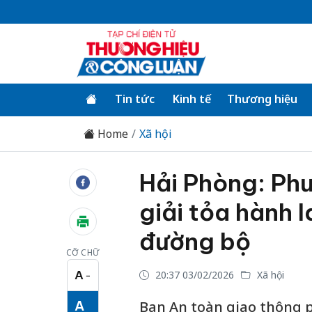
Tin tức
Kinh tế
Thương hiệu
Home
Xã hội
Hải Phòng: Ph
giải tỏa hành 
đường bộ
CỠ CHỮ
A
20:37 03/02/2026
Xã hội
−
Cỡ chữ nhỏ
A
Ban An toàn giao thông 