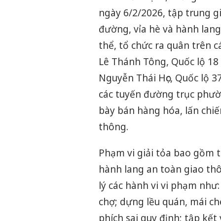
ngày 6/2/2026, tập trung g
đường, vỉa hè và hành lang 
thể, tổ chức ra quân trên 
Lê Thánh Tông, Quốc lộ 18 
Nguyễn Thái Học, Quốc lộ 3
các tuyến đường trục phườn
bày bán hàng hóa, lấn chi
thông.
Phạm vi giải tỏa bao gồm t
hành lang an toàn giao th
lý các hành vi vi phạm như
chợ; dựng lều quán, mái che
phích sai quy định; tập kết