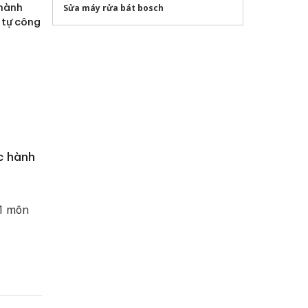
 hành
Sửa máy rửa bát bosch
 tự công
c hành
 1 môn