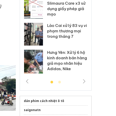
m nhập lậu,
Slimaura Care x3 sử
sả
)
môi trường
dụng giấy phép giả
bả
anh
mạo
ki
 Thanh Hóa
Lào Cai xử lý 83 vụ vi
Cô
ại trong vụ
phạm thương mại
tìm
xuất, buôn
trong tháng 7
án
 sào giả
bá
Hưng Yên: Xử lý 6 hộ
óa: Tìm bị
Th
kinh doanh bán hàng
g vụ án buôn
hạ
giả mạo nhãn hiệu
h sữa
bá
Adidas, Nike
 giả
Mo
dán phim cách nhiệt ô tô
saigonatn