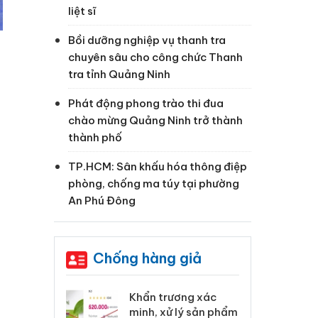
liệt sĩ
Bồi dưỡng nghiệp vụ thanh tra
chuyên sâu cho công chức Thanh
tra tỉnh Quảng Ninh
Phát động phong trào thi đua
chào mừng Quảng Ninh trở thành
thành phố
TP.HCM: Sân khấu hóa thông điệp
phòng, chống ma túy tại phường
An Phú Đông
Chống hàng giả
 Tiêu hủy
Khẩn trương xác
Cà
ai hàng ngàn
minh, xử lý sản phẩm
cô