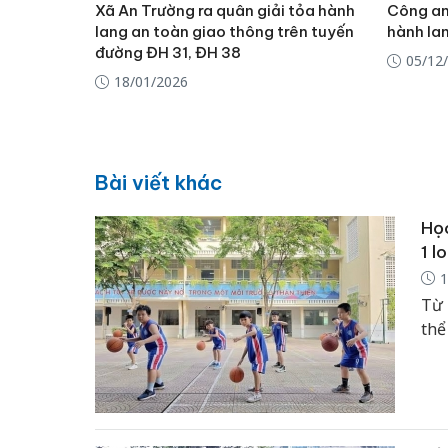
Xã An Trường ra quân giải tỏa hành
Công an 
lang an toàn giao thông trên tuyến
hành la
đường ĐH 31, ĐH 38
05/12
18/01/2026
Bài viết khác
Học
1 l
1
Từ 
thể