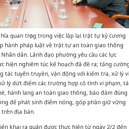
hĩa quan trọng trong việc lập lại trật tự kỷ cương
ấp hành pháp luật về trật tự an toàn giao thông
à Nhân dân. Lãnh đạo phường yêu cầu các lực
ực hiện nghiêm túc kế hoạch đã đề ra; tăng cườn
 tác tuyên truyền, vận động với kiểm tra, xử lý v
xử lý dứt điểm các trường hợp cố tình vi phạm, tá
 hè, hành lang an toàn giao thông, bảo đảm đúng
hông để phát sinh điểm nóng, góp phần giữ vững
 trên địa bàn.
riển khai ra quân được thực hiện từ ngày 2/2 đến