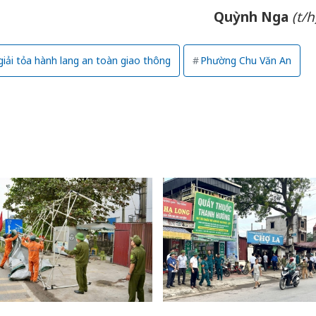
sản phẩ
Quỳnh Nga
(t/h
bảo vệ 
kinh do
giải tỏa hành lang an toàn giao thông
Phường Chu Văn An
Công an
tìm bị h
án sản 
bán yến
Thanh H
hại tron
bán bìn
Moyuum