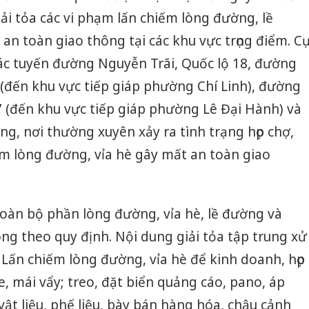
iải tỏa các vi phạm lấn chiếm lòng đường, lề
an toàn giao thông tại các khu vực trọng điểm. C
các tuyến đường Nguyễn Trãi, Quốc lộ 18, đường
(đến khu vực tiếp giáp phường Chí Linh), đường
7 (đến khu vực tiếp giáp phường Lê Đại Hành) và
g, nơi thường xuyên xảy ra tình trạng họp chợ,
ếm lòng đường, vỉa hè gây mất an toàn giao
oàn bộ phần lòng đường, vỉa hè, lề đường và
ông theo quy định.
Nội dung giải tỏa tập trung xử
: Lấn chiếm lòng đường, vỉa hè để kinh doanh, họp
, mái vẩy; treo, đặt biển quảng cáo, pano, áp
 vật liệu, phế liệu, bày bán hàng hóa, chậu cảnh