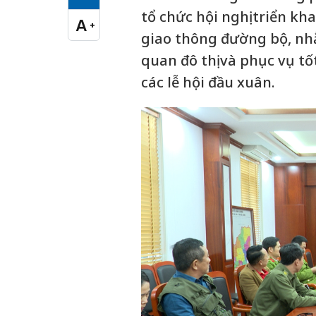
Cỡ chữ vừa
tổ chức hội nghị triển kh
A
+
Cỡ chữ lớn
giao thông đường bộ, nhằ
quan đô thị và phục vụ tố
các lễ hội đầu xuân.