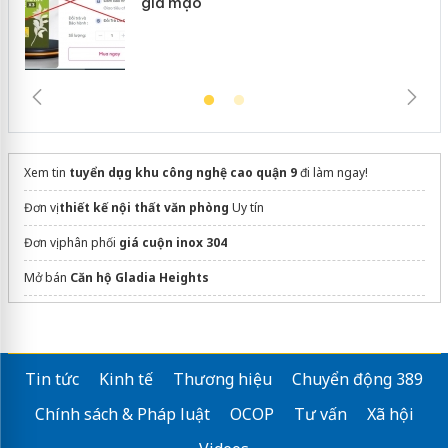
giả mạo
Xem tin
tuyển dụng khu công nghệ cao quận 9
đi làm ngay!
Đơn vị
thiết kế nội thất văn phòng
Uy tín
Đơn vị phân phối
giá cuộn inox 304
Mở bán
Căn hộ Gladia Heights
Mở Bán
D'. Diamant Bleu
Việt Hưng
Chung cư Vũ Yên
Tin tức
Kinh tế
Thương hiệu
Chuyển động 389
Sun Group
Da Nang Downtown
Hải Châu
Chính sách & Pháp luật
OCOP
Tư vấn
Xã hội
Mẫu tủ tivi gỗ hiện đại công năng MOHO
Bảo hành 5 năm