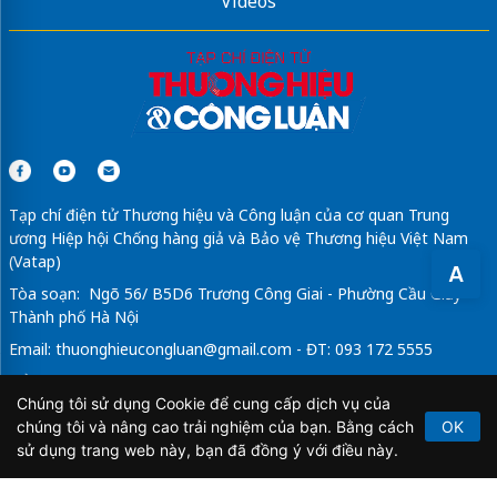
Videos
Căn hộ Khải Hoàn Imperial
dự án
the grand riveria đông anh
hà nội
Thông tin chi tiết dự án
The Megapolis
Thủ Thiêm
Tạp chí điện tử Thương hiệu và Công luận của cơ quan Trung
ương Hiệp hội Chống hàng giả và Bảo vệ Thương hiệu Việt Nam
(Vatap)
A
Tòa soạn: Ngõ 56/ B5D6 Trương Công Giai - Phường Cầu Giấy -
Thành phố Hà Nội
Email:
thuonghieucongluan@gmail.com
- ĐT: 093 172 5555
Tổng Biên Tập: Vũ Đức Thuận
Chúng tôi sử dụng Cookie để cung cấp dịch vụ của
Giấy phép hoạt động báo chí điện tử số 64/GP-BTTTT do Bộ
chúng tôi và nâng cao trải nghiệm của bạn. Bằng cách
OK
Thông tin và Truyền thông cấp ngày 21/2/2020.
sử dụng trang web này, bạn đã đồng ý với điều này.