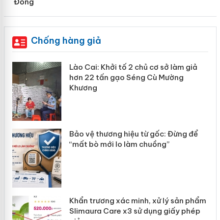
Đồng
Chống hàng giả
mại
Lào Cai: Khởi tố 2 chủ cơ sở làm giả
hơn 22 tấn gạo Séng Cù Mường
Khương
àng
ản
Bảo vệ thương hiệu từ gốc: Đừng để
“mất bò mới lo làm chuồng”
Khẩn trương xác minh, xử lý sản phẩm
Slimaura Care x3 sử dụng giấy phép