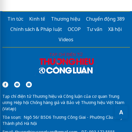
Tin tức
Kinh tế
Thương hiệu
Chuyển động 389
Chính sách & Pháp luật
OCOP
Tư vấn
Xã hội
Videos
Tạp chí điện tử Thương hiệu và Công luận của cơ quan Trung
ương Hiệp hội Chống hàng giả và Bảo vệ Thương hiệu Việt Nam
(Vatap)
A
Tòa soạn: Ngõ 56/ B5D6 Trương Công Giai - Phường Cầu Giấy -
Thành phố Hà Nội
Email:
thuonghieucongluan@gmail.com
- ĐT: 093 172 5555