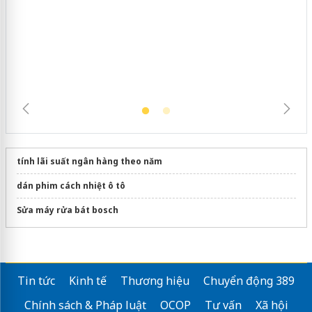
Cà Mau: Tiêu hủy công khai hàng
ngàn sản phẩm nhập lậu, bảo vệ môi
trường kinh doanh
tính lãi suất ngân hàng theo năm
dán phim cách nhiệt ô tô
Sửa máy rửa bát bosch
Tin tức
Kinh tế
Thương hiệu
Chuyển động 389
Chính sách & Pháp luật
OCOP
Tư vấn
Xã hội