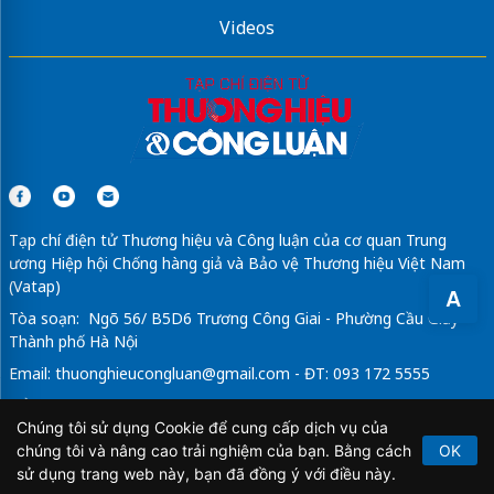
Videos
Tạp chí điện tử Thương hiệu và Công luận của cơ quan Trung
ương Hiệp hội Chống hàng giả và Bảo vệ Thương hiệu Việt Nam
(Vatap)
A
Tòa soạn: Ngõ 56/ B5D6 Trương Công Giai - Phường Cầu Giấy -
Thành phố Hà Nội
Email:
thuonghieucongluan@gmail.com
- ĐT: 093 172 5555
Tổng Biên Tập: Vũ Đức Thuận
Chúng tôi sử dụng Cookie để cung cấp dịch vụ của
Giấy phép hoạt động báo chí điện tử số 64/GP-BTTTT do Bộ
chúng tôi và nâng cao trải nghiệm của bạn. Bằng cách
OK
Thông tin và Truyền thông cấp ngày 21/2/2020.
sử dụng trang web này, bạn đã đồng ý với điều này.