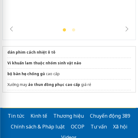
dán phim cách nhiệt ô tô
Vi khuẩn lam thuộc nhóm sinh vật nào
bộ bàn học chống gù
cao cấp
Xưởng may
áo thun đồng phục cao cấp
giá rẻ
Sửa máy rửa bát bosch
Tin tức
Kinh tế
Thương hiệu
Chuyển động 389
Chính sách & Pháp luật
OCOP
Tư vấn
Xã hội
Videos