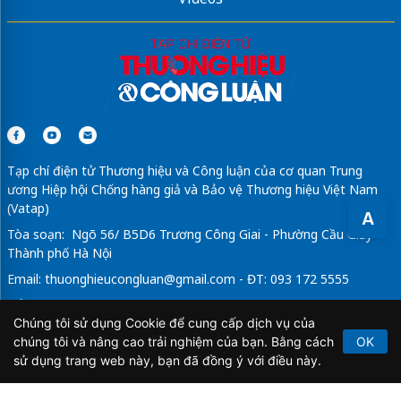
Tạp chí điện tử Thương hiệu và Công luận của cơ quan Trung
ương Hiệp hội Chống hàng giả và Bảo vệ Thương hiệu Việt Nam
(Vatap)
A
Tòa soạn: Ngõ 56/ B5D6 Trương Công Giai - Phường Cầu Giấy -
Thành phố Hà Nội
Email:
thuonghieucongluan@gmail.com
- ĐT: 093 172 5555
Tổng Biên Tập: Vũ Đức Thuận
Chúng tôi sử dụng Cookie để cung cấp dịch vụ của
Giấy phép hoạt động báo chí điện tử số 64/GP-BTTTT do Bộ
chúng tôi và nâng cao trải nghiệm của bạn. Bằng cách
OK
Thông tin và Truyền thông cấp ngày 21/2/2020.
sử dụng trang web này, bạn đã đồng ý với điều này.