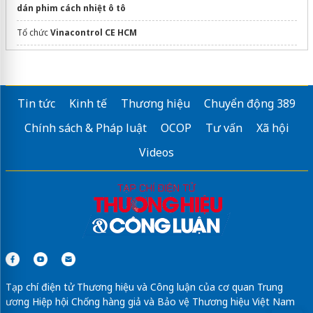
dán phim cách nhiệt ô tô
Tổ chức
Vinacontrol CE HCM
In áo thun đồng phục​
giá rẻ
Vis Global
Electronic Products Inspection
Services
Tin tức
Kinh tế
Thương hiệu
Chuyển động 389
Sửa máy rửa bát bosch
Chính sách & Pháp luật
OCOP
Tư vấn
Xã hội
tư vấn
tiêu chuẩn iso 14001
Videos
Tạp chí điện tử Thương hiệu và Công luận của cơ quan Trung
ương Hiệp hội Chống hàng giả và Bảo vệ Thương hiệu Việt Nam