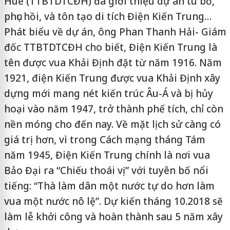
Huế (TTBTDTCĐH) đã giới thiệu dự án tu bổ,
phục hồi, và tôn tạo di tích Điện Kiến Trung…
Phát biểu về dự án, ông Phan Thanh Hải- Giám
đốc TTBTDTCĐH cho biết, Điện Kiến Trung là
tên được vua Khải Định đặt từ năm 1916. Năm
1921, điện Kiến Trung được vua Khải Định xây
dựng mới mang nét kiến trúc Âu-Á và bị hủy
hoại vào năm 1947, trở thành phế tích, chỉ còn
nền móng cho đến nay. Về mặt lịch sử càng có
giá trị hơn, vì trong Cách mạng tháng Tám
năm 1945, Điện Kiến Trung chính là nơi vua
Bảo Đại ra “Chiếu thoái vị” với tuyên bố nổi
tiếng: “Thà làm dân một nước tự do hơn làm
vua một nước nô lệ”. Dự kiến tháng 10.2018 sẽ
làm lễ khởi công và hoàn thành sau 5 năm xây