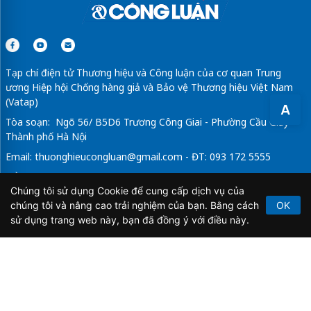
Tạp chí điện tử Thương hiệu và Công luận của cơ quan Trung
ương Hiệp hội Chống hàng giả và Bảo vệ Thương hiệu Việt Nam
(Vatap)
A
Tòa soạn: Ngõ 56/ B5D6 Trương Công Giai - Phường Cầu Giấy -
Thành phố Hà Nội
Email:
thuonghieucongluan@gmail.com
- ĐT: 093 172 5555
Tổng Biên Tập: Vũ Đức Thuận
Chúng tôi sử dụng Cookie để cung cấp dịch vụ của
Giấy phép hoạt động báo chí điện tử số 64/GP-BTTTT do Bộ
chúng tôi và nâng cao trải nghiệm của bạn. Bằng cách
OK
Thông tin và Truyền thông cấp ngày 21/2/2020.
sử dụng trang web này, bạn đã đồng ý với điều này.
Copyright © 2026
TẠP CHÍ THƯƠNG HIỆU & CÔNG
LUẬN
. All Rights Reserved.