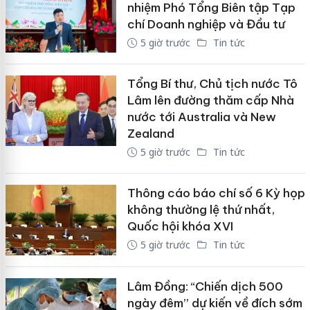
nhiệm Phó Tổng Biên tập Tạp
chí Doanh nghiệp và Đầu tư
5 giờ trước
Tin tức
Tổng Bí thư, Chủ tịch nước Tô
Lâm lên đường thăm cấp Nhà
nước tới Australia và New
Zealand
5 giờ trước
Tin tức
Thông cáo báo chí số 6 Kỳ họp
không thường lệ thứ nhất,
Quốc hội khóa XVI
5 giờ trước
Tin tức
Lâm Đồng: “Chiến dịch 500
ngày đêm” dự kiến về đích sớm