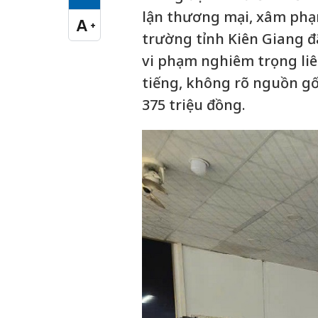
Cỡ chữ vừa
lận thương mại, xâm phạm
A
+
Cỡ chữ lớn
trường tỉnh Kiên Giang đ
vi phạm nghiêm trọng li
tiếng, không rõ nguồn gốc
375 triệu đồng.