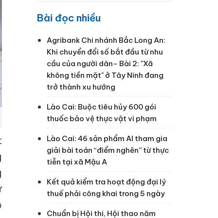
Bài đọc nhiều
Agribank Chi nhánh Bắc Long An:
Khi chuyển đổi số bắt đầu từ nhu
cầu của người dân- Bài 2: "Xã
không tiền mặt" ở Tây Ninh đang
trở thành xu hướng
Lào Cai: Buộc tiêu hủy 600 gói
thuốc bảo vệ thực vật vi phạm
Lào Cai: 46 sản phẩm AI tham gia
t
giải bài toán “điểm nghẽn” từ thực
g
tiễn tại xã Mậu A
g
Kết quả kiểm tra hoạt động đại lý
ừ
thuế phải công khai trong 5 ngày
ộ
Chuẩn bị Hội thi, Hội thao năm