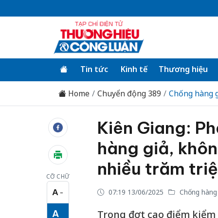
Tin tức
Kinh tế
Thương hiệu
Home
Chuyển động 389
Chống hàng g
Kiên Giang: Ph
hàng giả, khôn
nhiều trăm tri
CỠ CHỮ
A
07:19 13/06/2025
Chống hàng 
−
Cỡ chữ nhỏ
A
Trong đợt cao điểm kiểm t