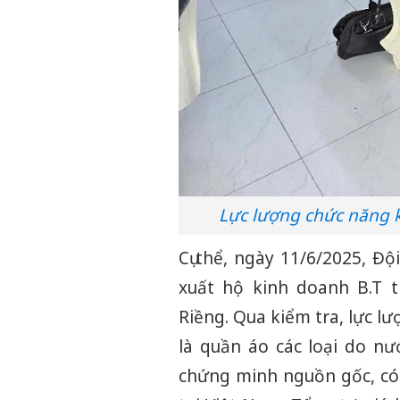
Lực lượng chức năng k
Cụ thể, ngày 11/6/2025, Độ
xuất hộ kinh doanh B.T t
Riềng. Qua kiểm tra, lực l
là quần áo các loại do n
chứng minh nguồn gốc, có