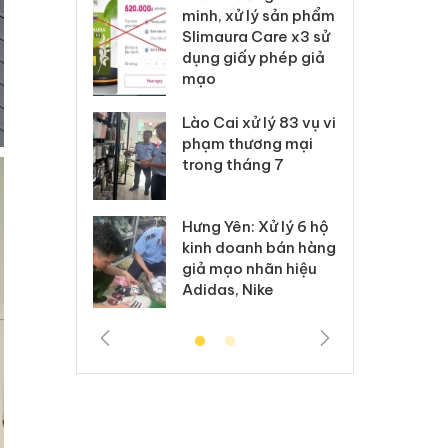
ai hàng ngàn
minh, xử lý sản phẩm
cô
m nhập lậu,
Slimaura Care x3 sử
sả
môi trường
dụng giấy phép giả
bả
anh
mạo
ki
 Thanh Hóa
Lào Cai xử lý 83 vụ vi
Cô
ại trong vụ
phạm thương mại
tìm
xuất, buôn
trong tháng 7
án
 sào giả
bá
Hưng Yên: Xử lý 6 hộ
óa: Tìm bị
Th
kinh doanh bán hàng
g vụ án buôn
hạ
giả mạo nhãn hiệu
h sữa
bá
Adidas, Nike
 giả
Mo