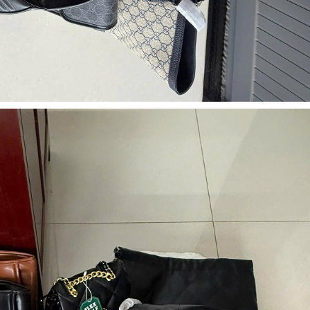
công kh
sản phẩ
bảo vệ 
kinh do
Công an
tìm bị h
án sản 
bán yến
Thanh H
hại tron
bán bìn
Moyuum