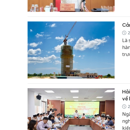
khó
trở
KL/
Ngh
Cản
2
Là 
hàn
trư
trư
địa
cuố
Hải
về 
2
Ngà
ngh
kiế