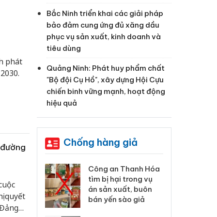
Bắc Ninh triển khai các giải pháp
bảo đảm cung ứng đủ xăng dầu
phục vụ sản xuất, kinh doanh và
tiêu dùng
h phát
Quảng Ninh: Phát huy phẩm chất
 2030.
"Bộ đội Cụ Hồ", xây dựng Hội Cựu
chiến binh vững mạnh, hoạt động
hiệu quả
Chống hàng giả
 đường
 Thanh Hóa
Lào Cai xử lý 83 vụ vi
Cô
ại trong vụ
phạm thương mại
tìm
 cuộc
xuất, buôn
trong tháng 7
án
ị quyết
 sào giả
bá
 Đảng