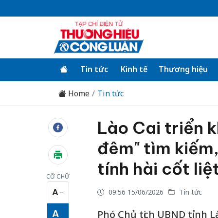
Tin tức
Kinh tế
Thương hiệu
Home
Tin tức
Lào Cai triển 
đêm" tìm kiếm,
tính hài cốt liệt
CỠ CHỮ
A
09:56 15/06/2026
Tin tức
−
Cỡ chữ nhỏ
A
Phó Chủ tịch UBND tỉnh 