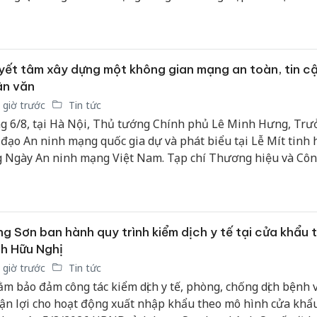
 trong lĩnh vực nội vụ. Các đồng chí Sái Thị Yến, Giám đốc S
Bùi Quốc Trình, Phó Giám đốc Sở Nội vụ đồng chủ trì Hội ngh
ết tâm xây dựng một không gian mạng an toàn, tin c
ân văn
 giờ trước
Tin tức
g 6/8, tại Hà Nội, Thủ tướng Chính phủ Lê Minh Hưng, Tr
 đạo An ninh mạng quốc gia dự và phát biểu tại Lễ Mít tinh
 Ngày An ninh mạng Việt Nam. Tạp chí Thương hiệu và Côn
n trọng giới thiệu phát biểu của Thủ tướng Chính phủ tại sự
g Sơn ban hành quy trình kiểm dịch y tế tại cửa khẩu 
h Hữu Nghị
 giờ trước
Tin tức
m bảo đảm công tác kiểm dịch y tế, phòng, chống dịch bệnh 
ận lợi cho hoạt động xuất nhập khẩu theo mô hình cửa khẩ