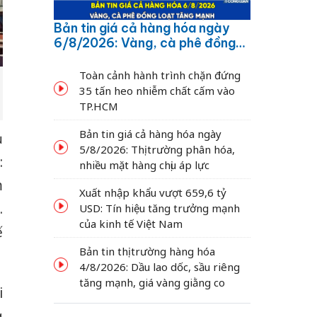
Bản tin giá cả hàng hóa ngày
6/8/2026: Vàng, cà phê đồng
loạt tăng mạnh
Toàn cảnh hành trình chặn đứng
35 tấn heo nhiễm chất cấm vào
TP.HCM
Bản tin giá cả hàng hóa ngày
ủ
5/8/2026: Thị trường phân hóa,
:
nhiều mặt hàng chịu áp lực
m
Xuất nhập khẩu vượt 659,6 tỷ
.
USD: Tín hiệu tăng trưởng mạnh
của kinh tế Việt Nam
ế
Bản tin thị trường hàng hóa
4/8/2026: Dầu lao dốc, sầu riêng
tăng mạnh, giá vàng giằng co
i
g