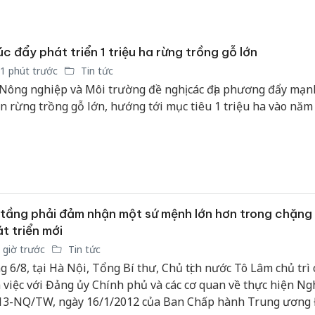
c đẩy phát triển 1 triệu ha rừng trồng gỗ lớn
1 phút trước
Tin tức
Nông nghiệp và Môi trường đề nghị các địa phương đẩy mạn
ển rừng trồng gỗ lớn, hướng tới mục tiêu 1 triệu ha vào năm
tầng phải đảm nhận một sứ mệnh lớn hơn trong chặng
t triển mới
Công an
 giờ trước
Tin tức
tìm bị h
g 6/8, tại Hà Nội, Tổng Bí thư, Chủ tịch nước Tô Lâm chủ trì
án sản 
 việc với Đảng ủy Chính phủ và các cơ quan về thực hiện Ngh
bán yến
13-NQ/TW, ngày 16/1/2012 của Ban Chấp hành Trung ương