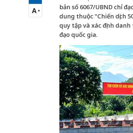
Cỡ chữ vừa
bản số 6067/UBND chỉ đạo 
A
+
Cỡ chữ lớn
dung thuộc "Chiến dịch 5
quy tập và xác định danh t
đạo quốc gia.