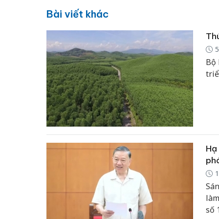
Bài viết khác
Thú
5
Bộ 
tri
Hạ 
phá
1
Sán
làm
số 