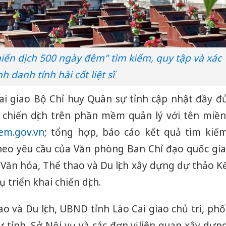
Chiến dịch 500 ngày đêm" tìm kiếm, quy tập và xác
nh danh tính hài cốt liệt sĩ
i giao Bộ Chỉ huy Quân sự tỉnh cập nhật đầy đ
n chiến dịch trên phần mềm quản lý với tên miền
em.gov.vn
; tổng hợp, báo cáo kết quả tìm kiế
ĩ theo yêu cầu của Văn phòng Ban Chỉ đạo quốc gia
 Văn hóa, Thể thao và Du lịch xây dựng dự thảo K
triển khai chiến dịch.
o và Du lịch, UBND tỉnh Lào Cai giao chủ trì, phố
 tỉnh, Sở Nội vụ và các đơn vị liên quan xây dựn