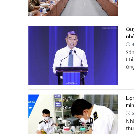
phố
và 
Quy
nh
4
Sán
Chỉ
ứng
trâ
Lạn
min
6
Nhằ
thu