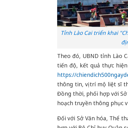
Tỉnh Lào Cai triển khai "
đị
Theo đó, UBND tỉnh Lào Ca
tiến độ, kết quả thực hiệ
https://chiendich500ngayd
thông tin, vị trí mộ liệt s
Đồng thời, phối hợp với Sở
hoạch truyền thông phục vụ 
Đối với Sở Văn hóa, Thể tha
hợp với Bộ Chỉ huy Quân sự