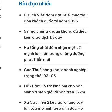
Bài đọc nhiều
c
Du lịch Việt Nam đạt 56% mục tiêu
c
đón khách quốc tế năm 2026
57 mã chứng khoán không đủ điều
n
kiện giao dịch ký quỹ
ả
Hạ tầng phải đảm nhận một sứ
mệnh lớn hơn trong chặng đường
phát triển mới
h
Cục Thuế công khai doanh nghiệp
trạng thái 03-06
Đắk Lắk: Hỗ trợ kinh phí cho học
sinh xã biên giới đi học trên 15 km
Xã Cát Tiên 2 kêu gọi chung tay
lan tỏa mô hình treo ảnh Bác Hồ