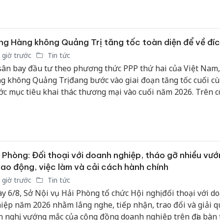
a XI về xây dựng kết cấu hạ tầng đồng bộ nhằm đưa nước t
Thanh H
 thành nước công nghiệp theo hướng hiện đại và Kết luận số
hại tron
bán bìn
TW, ngày 23/2/2024 của Bộ Chính trị khóa XIII về tiếp tục th
Moyuum
ị quyết số 13-NQ/TW.
g Hàng không Quảng Trị tăng tốc toàn diện để về đí
 giờ trước
Tin tức
An Gian
chủ mưu
sân bay đầu tư theo phương thức PPP thứ hai của Việt Nam
bán hàng
g không Quảng Trị đang bước vào giai đoạn tăng tốc cuối c
Quốc ra
ớc mục tiêu khai thác thương mại vào cuối năm 2026. Trên 
ờng rộng gần 268 ha, hàng trăm kỹ sư, công nhân và các tổ c
 phương đang chạy đua với thời gian để hoàn thiện những 
i cùng của dự án.
 Phòng: Đối thoại với doanh nghiệp, tháo gỡ nhiều vư
lao động, việc làm và cải cách hành chính
 giờ trước
Tin tức
y 6/8, Sở Nội vụ Hải Phòng tổ chức Hội nghị đối thoại với d
iệp năm 2026 nhằm lắng nghe, tiếp nhận, trao đổi và giải q
n nghị, vướng mắc của cộng đồng doanh nghiệp trên địa bàn