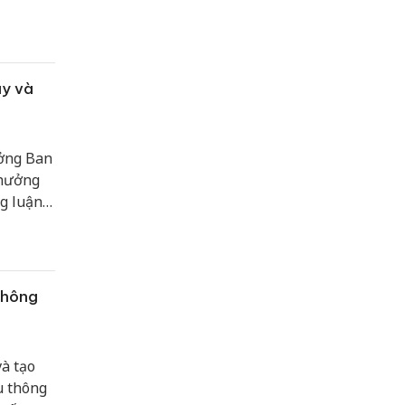
ở Nội vụ
ị.
ậy và
ưởng Ban
 hưởng
g luận
 kiện.
thông
và tạo
u thông