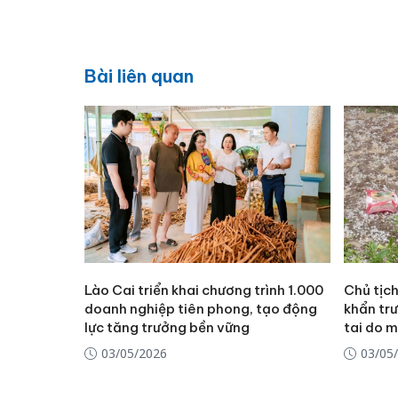
Bài liên quan
Lào Cai triển khai chương trình 1.000
Chủ tịch
doanh nghiệp tiên phong, tạo động
khẩn tr
lực tăng trưởng bền vững
tai do m
03/05/2026
03/05