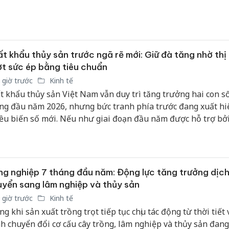
n thiện cho việc thành lập, tổ chức và vận hành các Sở giao d
g hóa, đồng thời tăng cường minh bạch, an toàn và hiệu quả
ờng giao dịch hàng hóa tại Việt Nam.
t khẩu thủy sản trước ngã rẽ mới: Giữ đà tăng nhờ thị
t sức ép bằng tiêu chuẩn
 giờ trước
Kinh tế
t khẩu thủy sản Việt Nam vẫn duy trì tăng trưởng hai con số
ng đầu năm 2026, nhưng bức tranh phía trước đang xuất hi
ều biến số mới. Nếu như giai đoạn đầu năm được hỗ trợ bở
 phục hồi tại nhiều thị trường, thì những tháng cuối năm sẽ
 về khả năng thích ứng của doanh nghiệp trước hàng loạt r
ế quan và tiêu chuẩn kỹ thuật ngày càng khắt khe.
g nghiệp 7 tháng đầu năm: Động lực tăng trưởng dịc
yển sang lâm nghiệp và thủy sản
 giờ trước
Kinh tế
ng khi sản xuất trồng trọt tiếp tục chịu tác động từ thời tiết
nh chuyển đổi cơ cấu cây trồng, lâm nghiệp và thủy sản đang