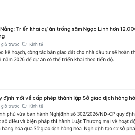
tìm bị h
án sản 
bán yến
Nẵng: Triển khai dự án trồng sâm Ngọc Linh hơn 12.00
Thanh H
ng
hại tron
bán bìn
 giờ trước
Kinh tế
Moyuum
o kế hoạch, công tác bàn giao đất cho nhà đầu tư sẽ hoàn t
i năm 2026 để dự án có thể triển khai theo tiến độ.
An Gian
chủ mưu
bán hàng
Quốc ra
 định mới về cấp phép thành lập Sở giao dịch hàng h
 giờ trước
Kinh tế
nh phủ vừa ban hành Nghị định số 302/2026/NĐ-CP quy định c
 số điều và biện pháp thi hành Luật Thương mại về hoạt 
 hàng hóa qua Sở giao dịch hàng hóa. Nghị định tạo cơ sở phá