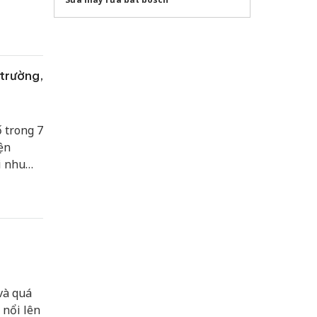
ịch
 của thị
 trường,
 trong 7
ện
i nhu
 là phép
ào cản
h
 và quá
 nổi lên