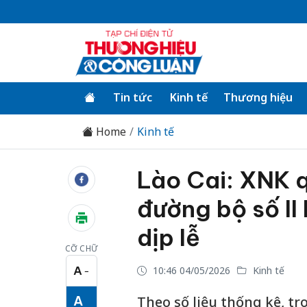
Tin tức
Kinh tế
Thương hiệu
Home
Kinh tế
Lào Cai: XNK 
đường bộ số II
dịp lễ
CỠ CHỮ
A
10:46 04/05/2026
Kinh tế
−
Cỡ chữ nhỏ
A
Theo số liệu thống kê, tr