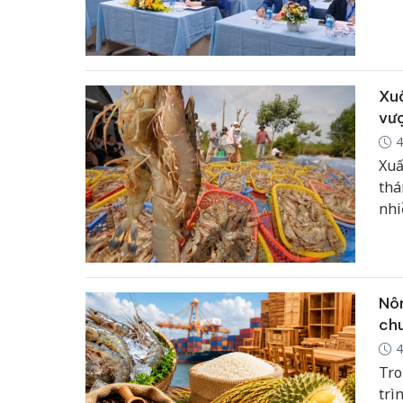
hoà
hàn
trư
Xuấ
vượ
4
Xuấ
thá
nhi
cầu
thử
thu
Nôn
chu
4
Tro
trì