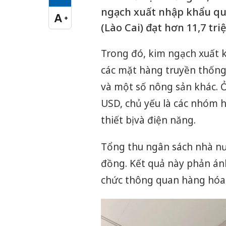
Cỡ chữ vừa
ngạch xuất nhập khẩu qu
A
+
Cỡ chữ lớn
(Lào Cai) đạt hơn 11,7 tri
Trong đó, kim ngạch xuất k
các mặt hàng truyền thống 
và một số nông sản khác. Ở
USD, chủ yếu là các nhóm h
thiết bị và điện năng.
Tổng thu ngân sách nhà nư
đồng. Kết quả này phản ánh
chức thông quan hàng hóa