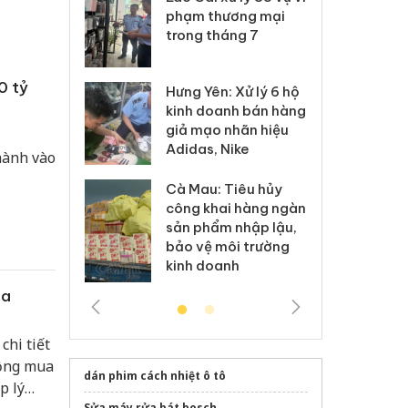
ại trong vụ
phạm thương mại
tìm
xuất, buôn
trong tháng 7
án
 sào giả
bá
0 tỷ
Hưng Yên: Xử lý 6 hộ
óa: Tìm bị
Th
kinh doanh bán hàng
g vụ án buôn
hạ
giả mạo nhãn hiệu
h sữa
bá
Adidas, Nike
 giả
Mo
hành vào
Cà Mau: Tiêu hủy
g: Đối tượng
An
công khai hàng ngàn
 đường dây
ch
sản phẩm nhập lậu,
 giả tại Phú
bá
bảo vệ môi trường
 đầu thú
Qu
kinh doanh
óa
hi tiết
động mua
dán phim cách nhiệt ô tô
p lý
Sửa máy rửa bát bosch