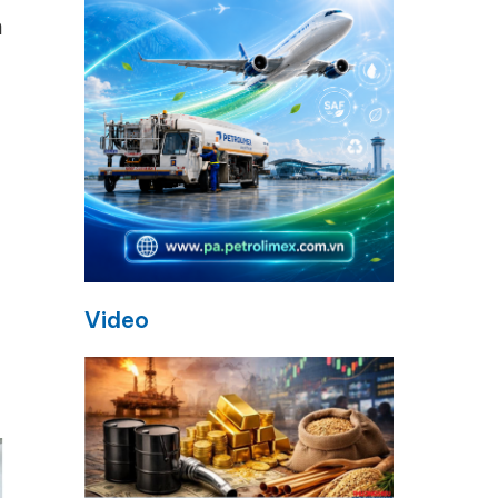
h
Video