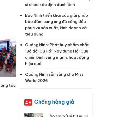
sĩ chưa xác định danh tính
Bắc Ninh triển khai các giải pháp
bảo đảm cung ứng đủ xăng dầu
phục vụ sản xuất, kinh doanh và
tiêu dùng
Quảng Ninh: Phát huy phẩm chất
"Bộ đội Cụ Hồ", xây dựng Hội Cựu
chiến binh vững mạnh, hoạt động
hiệu quả
Quảng Ninh sẵn sàng cho Miss
World 2026
 công tác
Chống hàng giả
 Thanh Hóa
Lào Cai xử lý 83 vụ vi
Cô