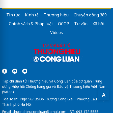
suadienmayantam chuyên
sửa máy giặt
uy tín giá rẻ
Thu mua đồ dùng văn phòng
Tin tức
Kinh tế
Thương hiệu
Chuyển động 389
Bàn sofa nhỏ gọn
dành cho phòng khách căn hộ
Chính sách & Pháp luật
OCOP
Tư vấn
Xã hội
máy tạo viên thịt
Videos
Căn hộ đà nẵng downtown
in hộp giấy theo yêu cầu tphcm
Sửa máy rửa bát bosch
dán phim cách nhiệt ô tô
Tạp chí điện tử Thương hiệu và Công luận của cơ quan Trung
ương Hiệp hội Chống hàng giả và Bảo vệ Thương hiệu Việt Nam
(Vatap)
A
Tòa soạn: Ngõ 56/ B5D6 Trương Công Giai - Phường Cầu Giấy -
Thành phố Hà Nội
Email:
thuonghieucongluan@gmail.com
- ĐT: 093 172 5555