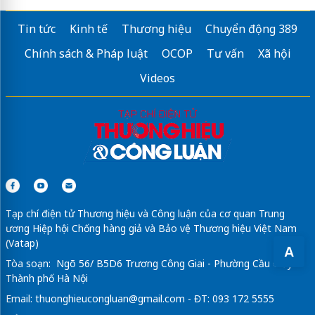
Tin tức
Kinh tế
Thương hiệu
Chuyển động 389
Chính sách & Pháp luật
OCOP
Tư vấn
Xã hội
Videos
Tạp chí điện tử Thương hiệu và Công luận của cơ quan Trung
ương Hiệp hội Chống hàng giả và Bảo vệ Thương hiệu Việt Nam
(Vatap)
A
Tòa soạn: Ngõ 56/ B5D6 Trương Công Giai - Phường Cầu Giấy -
Thành phố Hà Nội
Email:
thuonghieucongluan@gmail.com
- ĐT: 093 172 5555