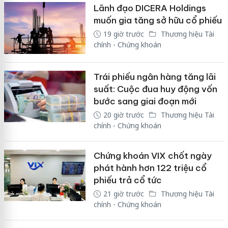
Lãnh đạo DICERA Holdings
muốn gia tăng sở hữu cổ phiếu
19 giờ trước
Thương hiệu Tài
chính - Chứng khoán
Trái phiếu ngân hàng tăng lãi
suất: Cuộc đua huy động vốn
bước sang giai đoạn mới
20 giờ trước
Thương hiệu Tài
chính - Chứng khoán
Chứng khoán VIX chốt ngày
phát hành hơn 122 triệu cổ
phiếu trả cổ tức
21 giờ trước
Thương hiệu Tài
chính - Chứng khoán