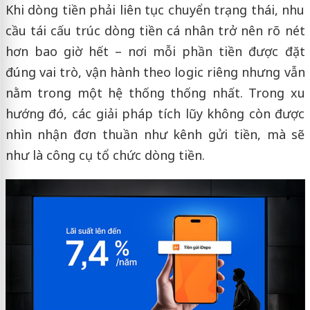
Khi dòng tiền phải liên tục chuyển trạng thái, nhu
cầu tái cấu trúc dòng tiền cá nhân trở nên rõ nét
hơn bao giờ hết – nơi mỗi phần tiền được đặt
đúng vai trò, vận hành theo logic riêng nhưng vẫn
nằm trong một hệ thống thống nhất. Trong xu
hướng đó, các giải pháp tích lũy không còn được
nhìn nhận đơn thuần như kênh gửi tiền, mà sẽ
như là công cụ tổ chức dòng tiền.