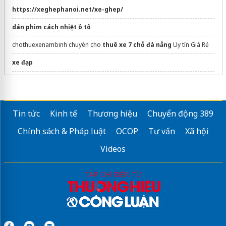
https://xeghephanoi.net/xe-ghep/
dán phim cách nhiệt ô tô
chothuexenambinh chuyên cho
thuê xe 7 chỗ đà nẵng
Uy tín Giá Rẻ
xe đạp
Địa chỉ
thuê xe tự lái
gần tôi
Sửa máy rửa bát bosch
Tin tức
Kinh tế
Thương hiệu
Chuyển động 389
Chính sách & Pháp luật
OCOP
Tư vấn
Xã hội
Videos