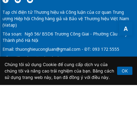
Tạp chí điện tử Thương hiệu và Công luận của cơ quan Trung
ương Hiệp hội Chống hàng giả và Bảo vệ Thương hiệu Việt Nam
(Vatap)
A
Tòa soạn: Ngõ 56/ B5D6 Trương Công Giai - Phường Cầu Giấy -
Thành phố Hà Nội
Email:
thuonghieucongluan@gmail.com
- ĐT: 093 172 5555
Tổng Biên Tập: Vũ Đức Thuận
Chúng tôi sử dụng Cookie để cung cấp dịch vụ của
Giấy phép hoạt động báo chí điện tử số 64/GP-BTTTT do Bộ
chúng tôi và nâng cao trải nghiệm của bạn. Bằng cách
OK
Thông tin và Truyền thông cấp ngày 21/2/2020.
sử dụng trang web này, bạn đã đồng ý với điều này.
Copyright © 2026
TẠP CHÍ THƯƠNG HIỆU & CÔNG
LUẬN
. All Rights Reserved.
Bản quyền thuộc Tạp chí Thương hiệu và Công luận. Cấm
sao chép dưới mọi hình thức nếu không có sự chấp thuận
bằng văn bản.