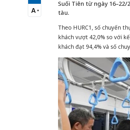
Cỡ chữ vừa
Suối Tiên từ ngày 16–22/2
A
+
tàu.
Cỡ chữ lớn
Theo HURC1, số chuyến thự
khách vượt 42,0% so với kế
khách đạt 94,4% và số chu