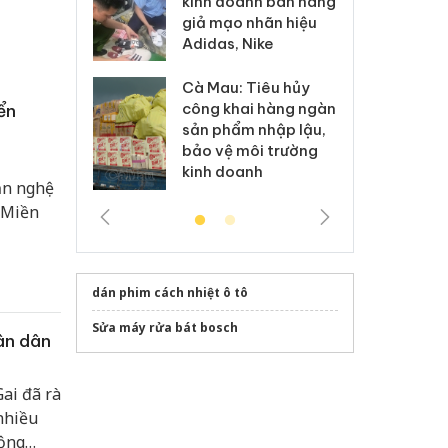
kinh doanh bán hàng
g vụ án buôn
hạ
giả mạo nhãn hiệu
h sữa
bá
Adidas, Nike
 giả
Mo
Cà Mau: Tiêu hủy
g: Đối tượng
An
công khai hàng ngàn
ển
 đường dây
ch
sản phẩm nhập lậu,
 giả tại Phú
bá
bảo vệ môi trường
 đầu thú
Qu
kinh doanh
ăn nghệ
“Miền
dán phim cách nhiệt ô tô
Sửa máy rửa bát bosch
ân dân
ai đã rà
nhiều
động