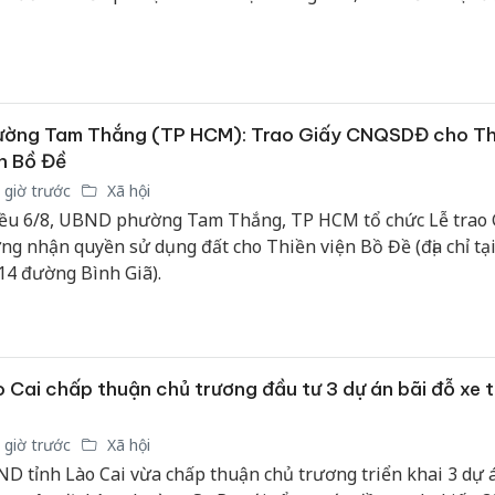
m quan, mua sắm và dịch vụ.
ường Tam Thắng (TP HCM): Trao Giấy CNQSDĐ cho Th
n Bồ Đề
 giờ trước
Xã hội
ều 6/8, UBND phường Tam Thắng, TP HCM tổ chức Lễ trao 
ng nhận quyền sử dụng đất cho Thiền viện Bồ Đề (địa chỉ tại
14 đường Bình Giã).
 Cai chấp thuận chủ trương đầu tư 3 dự án bãi đỗ xe t
 giờ trước
Xã hội
D tỉnh Lào Cai vừa chấp thuận chủ trương triển khai 3 dự 