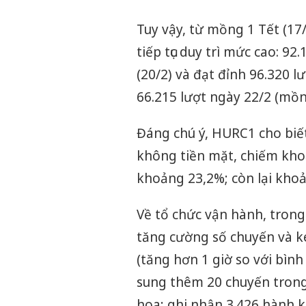
Tuy vậy, từ mồng 1 Tết (17/
tiếp tục duy trì mức cao: 92.
(20/2) và đạt đỉnh 96.320 l
66.215 lượt ngày 22/2 (mồn
Đáng chú ý, HURC1 cho biế
không tiền mặt, chiếm kho
khoảng 23,2%; còn lại khoả
Về tổ chức vận hành, trong
tăng cường số chuyến và k
(tăng hơn 1 giờ so với bìn
sung thêm 20 chuyến trong
hoa; ghi nhận 3.426 hành k