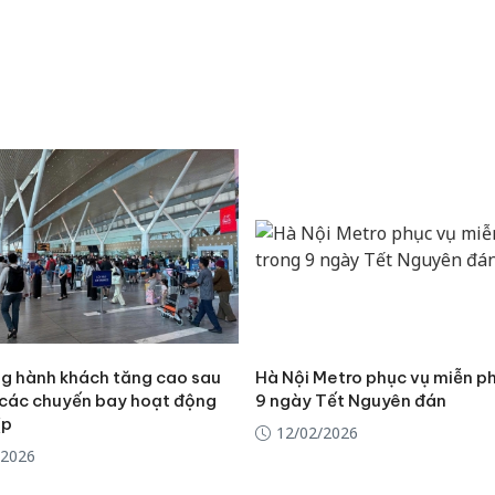
Công an
ng hành khách tăng cao sau
Hà Nội Metro phục vụ miễn ph
tìm bị h
, các chuyến bay hoạt động
9 ngày Tết Nguyên đán
án sản 
ịp
bán yến
12/02/2026
/2026
Thanh H