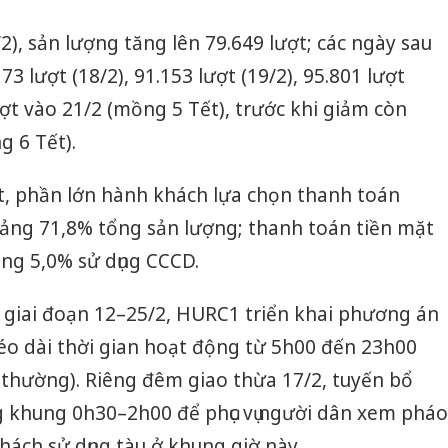
2), sản lượng tăng lên 79.649 lượt; các ngày sau
173 lượt (18/2), 91.153 lượt (19/2), 95.801 lượt
ượt vào 21/2 (mồng 5 Tết), trước khi giảm còn
g 6 Tết).
t, phần lớn hành khách lựa chọn thanh toán
ảng 71,8% tổng sản lượng; thanh toán tiền mặt
ng 5,0% sử dụng CCCD.
 giai đoạn 12–25/2, HURC1 triển khai phương án
éo dài thời gian hoạt động từ 5h00 đến 23h00
h thường). Riêng đêm giao thừa 17/2, tuyến bổ
 khung 0h30–2h00 để phục vụ người dân xem pháo
hách sử dụng tàu ở khung giờ này.