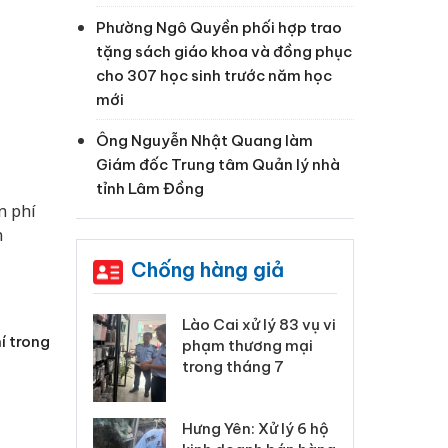
Phường Ngô Quyền phối hợp trao
tặng sách giáo khoa và đồng phục
cho 307 học sinh trước năm học
mới
Ông Nguyễn Nhật Quang làm
Giám đốc Trung tâm Quản lý nhà
tỉnh Lâm Đồng
Chống hàng giả
 Thanh Hóa
Lào Cai xử lý 83 vụ vi
Cô
í trong
ại trong vụ
phạm thương mại
tìm
xuất, buôn
trong tháng 7
án
 sào giả
bá
Hưng Yên: Xử lý 6 hộ
óa: Tìm bị
Th