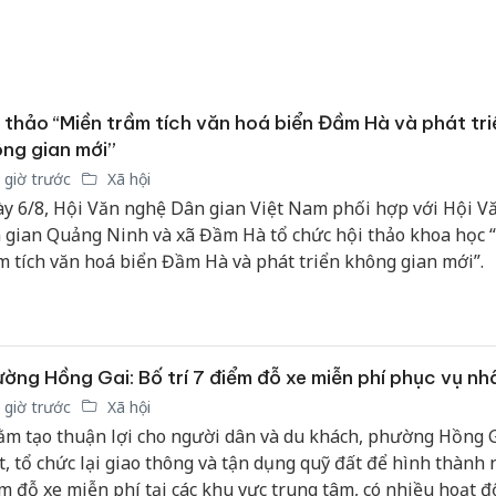
hại tron
bán bìn
Moyuum
An Gian
 thảo “Miền trầm tích văn hoá biển Đầm Hà và phát tri
chủ mưu
ng gian mới”
bán hàng
Quốc ra
 giờ trước
Xã hội
y 6/8, Hội Văn nghệ Dân gian Việt Nam phối hợp với Hội V
 gian Quảng Ninh và xã Đầm Hà tổ chức hội thảo khoa học 
m tích văn hoá biển Đầm Hà và phát triển không gian mới”.
ờng Hồng Gai: Bố trí 7 điểm đỗ xe miễn phí phục vụ nh
 giờ trước
Xã hội
m tạo thuận lợi cho người dân và du khách, phường Hồng G
t, tổ chức lại giao thông và tận dụng quỹ đất để hình thành 
m đỗ xe miễn phí tại các khu vực trung tâm, có nhiều hoạt 