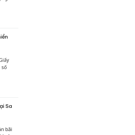
iền
Giấy
 số
ại Sa
án bãi