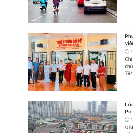
tha
Ph
việ
1
Chi
chứ
78/
Lào
Pa
1
UBN