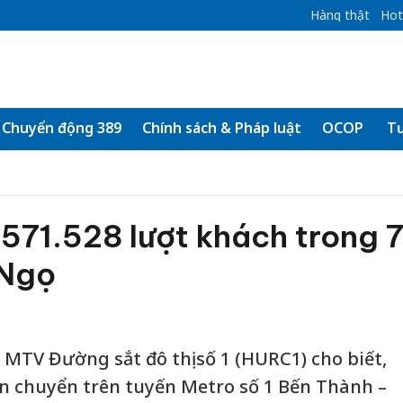
Hàng thật
Hot
Chuyển động 389
Chính sách & Pháp luật
OCOP
Tư
 571.528 lượt khách trong 
 Ngọ
MTV Đường sắt đô thị số 1 (HURC1) cho biết,
n chuyển trên tuyến Metro số 1 Bến Thành –