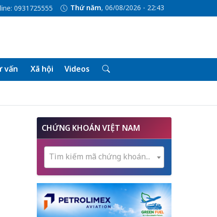
Thứ năm
, 06/08/2026 - 22:43
line: 0931725555
 vấn
Xã hội
Videos
7
CHỨNG KHOÁN VIỆT NAM
Tìm kiếm mã chứng khoán...