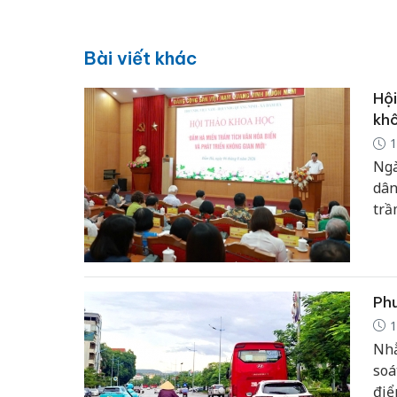
Bài viết khác
Hội
khô
1
Ngà
dân
trầ
Phư
1
Nhằ
soá
điể