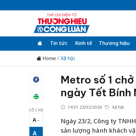
Tin tức
Kinh tế
Thương hiệu
Home
Xã hội
Metro số 1 chở
ngày Tết Bính
14:31 23/02/2026
Xã hội
CỠ CHỮ
A
Ngày 23/2, Công ty TNHH 
−
Cỡ chữ nhỏ
sản lượng hành khách vậ
A