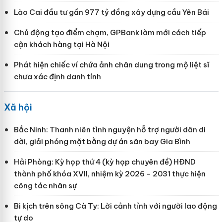
Lào Cai đầu tư gần 977 tỷ đồng xây dựng cầu Yên Bái
Chủ động tạo điểm chạm, GPBank làm mới cách tiếp
cận khách hàng tại Hà Nội
Phát hiện chiếc ví chứa ảnh chân dung trong mộ liệt sĩ
chưa xác định danh tính
Xã hội
Bắc Ninh: Thanh niên tình nguyện hỗ trợ người dân di
dời, giải phóng mặt bằng dự án sân bay Gia Bình
Hải Phòng: Kỳ họp thứ 4 (kỳ họp chuyên đề) HĐND
thành phố khóa XVII, nhiệm kỳ 2026 - 2031 thực hiện
công tác nhân sự
Bi kịch trên sông Cà Ty: Lời cảnh tỉnh với người lao động
tự do