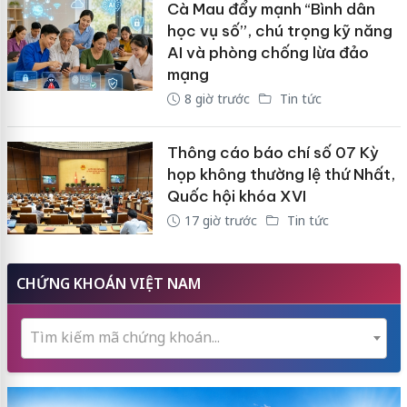
Cà Mau đẩy mạnh “Bình dân
học vụ số”, chú trọng kỹ năng
AI và phòng chống lừa đảo
mạng
8 giờ trước
Tin tức
Thông cáo báo chí số 07 Kỳ
họp không thường lệ thứ Nhất,
Quốc hội khóa XVI
17 giờ trước
Tin tức
CHỨNG KHOÁN VIỆT NAM
Tìm kiếm mã chứng khoán...