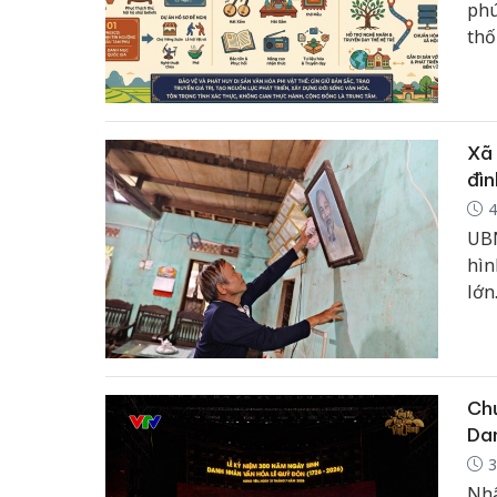
phú
thố
thứ
Xã 
đìn
4
UBN
hìn
lớn
Chư
Dan
3
Nhâ