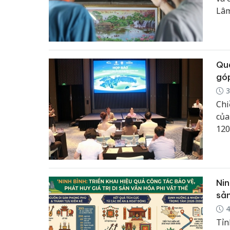
Lâm
chứ
rộn
Quả
góp
3
Chi
của
120
Nin
sản
4
Tỉn