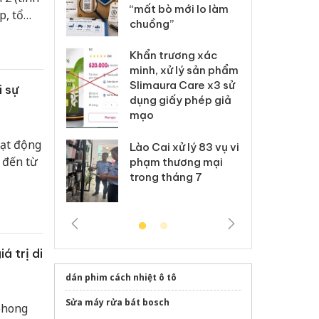
 nhãn hiệu
“mất bò mới lo làm
gi
p, tổ
Nike
chuồng”
Ad
hân
 Tiêu hủy
Khẩn trương xác
Cà
ai hàng ngàn
minh, xử lý sản phẩm
cô
m nhập lậu,
Slimaura Care x3 sử
sả
 sự
môi trường
dụng giấy phép giả
bả
anh
mạo
ki
oạt động
 Thanh Hóa
Lào Cai xử lý 83 vụ vi
Cô
 đến từ
ại trong vụ
phạm thương mại
tìm
xuất, buôn
trong tháng 7
án
 sào giả
bá
á trị di
dán phim cách nhiệt ô tô
Sửa máy rửa bát bosch
phong