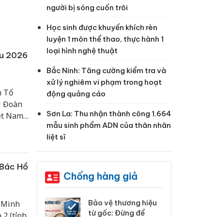
người bị sóng cuốn trôi
Học sinh được khuyến khích rèn
luyện 1 môn thể thao, thực hành 1
loại hình nghệ thuật
ầu 2026
Bắc Ninh: Tăng cường kiểm tra và
xử lý nghiêm vi phạm trong hoạt
n Tổ
động quảng cáo
i Đoàn
Sơn La: Thu nhận thành công 1.664
iệt Nam
mẫu sinh phẩm ADN của thân nhân
Siêu
liệt sĩ
 Bác Hồ
Chống hàng giả
: Xử lý 6 hộ
Bảo vệ thương hiệu
Hư
í Minh
anh bán hàng
từ gốc: Đừng để
ki
 2 (tỉnh