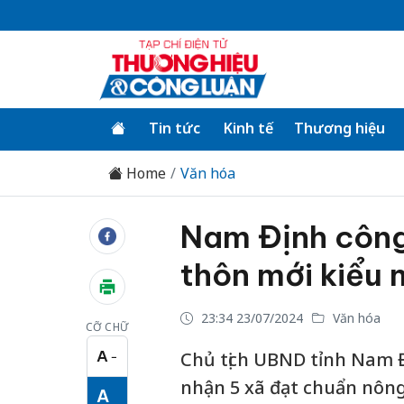
Tin tức
Kinh tế
Thương hiệu
Home
Văn hóa
Nam Định công
thôn mới kiểu
23:34 23/07/2024
Văn hóa
CỠ CHỮ
A
Chủ tịch UBND tỉnh Nam Đ
−
Cỡ chữ nhỏ
nhận 5 xã đạt chuẩn nôn
A