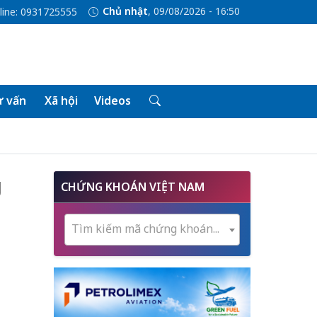
Chủ nhật
, 09/08/2026 - 16:50
line: 0931725555
 vấn
Xã hội
Videos
g
CHỨNG KHOÁN VIỆT NAM
Tìm kiếm mã chứng khoán...