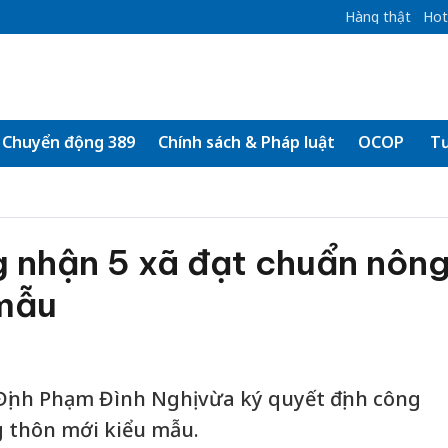
Hàng thật
Hot
Chuyển động 389
Chính sách & Pháp luật
OCOP
Tư
 nhận 5 xã đạt chuẩn nôn
 mẫu
ịnh Phạm Đình Nghị vừa ký quyết định công
g thôn mới kiểu mẫu.