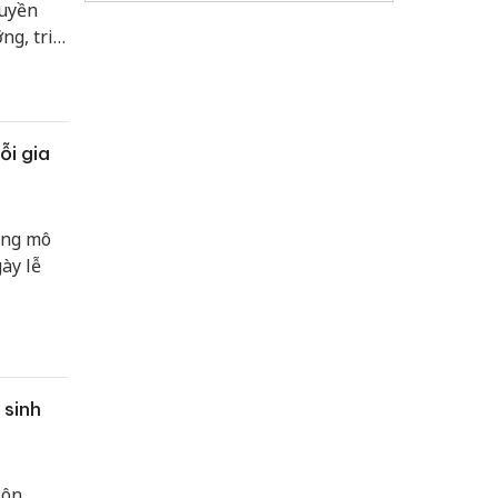
ruyền
ng, tri
ỗi gia
ộng mô
ày lễ
 sinh
Đôn