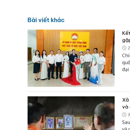
Bài viết khác
Kết
gặp
2
Chi
quố
đại
toà
mẫu
Xã 
và 
3
Sau
và 