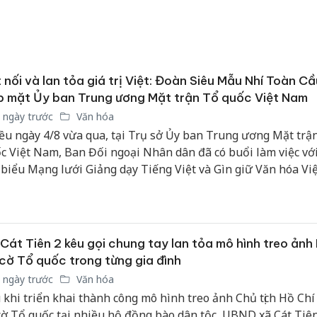
 nối và lan tỏa giá trị Việt: Đoàn Siêu Mẫu Nhí Toàn C
 mặt Ủy ban Trung ương Mặt trận Tổ quốc Việt Nam
 ngày trước
Văn hóa
ều ngày 4/8 vừa qua, tại Trụ sở Ủy ban Trung ương Mặt trậ
c Việt Nam, Ban Đối ngoại Nhân dân đã có buổi làm việc vớ
 biểu Mạng lưới Giảng dạy Tiếng Việt và Gìn giữ Văn hóa V
n cầu, cùng các thí sinh tiêu biểu đã đạt giải trong Cuộc thi 
 Nhí Toàn cầu 2026, được tổ chức tại Bangkok (Thái Lan).
Cát Tiên 2 kêu gọi chung tay lan tỏa mô hình treo ảnh
cờ Tổ quốc trong từng gia đình
 ngày trước
Văn hóa
Hưng Yên
 khi triển khai thành công mô hình treo ảnh Chủ tịch Hồ Ch
kinh do
cờ Tổ quốc tại nhiều hộ đồng bào dân tộc, UBND xã Cát Tiên