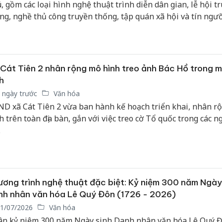
, gồm các loại hình nghệ thuật trình diễn dân gian, lễ hội t
ng, nghề thủ công truyền thống, tập quán xã hội và tín ngưỡ
c dân gian, ngữ văn dân gian, tiếng nói và chữ viết.
Cát Tiên 2 nhân rộng mô hình treo ảnh Bác Hồ trong m
h
 ngày trước
Văn hóa
D xã Cát Tiên 2 vừa ban hành kế hoạch triển khai, nhân r
h trên toàn địa bàn, gắn với việc treo cờ Tổ quốc trong các ng
.
ơng trình nghệ thuật đặc biệt: Kỷ niệm 300 năm Ngày
h nhân văn hóa Lê Quý Đôn (1726 - 2026)
1/07/2026
Văn hóa
n kỷ niệm 300 năm Ngày sinh Danh nhân văn hóa Lê Quý 