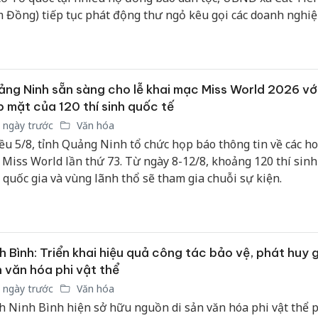
giả mạo
 Đồng) tiếp tục phát động thư ngỏ kêu gọi các doanh nghiệ
Adidas, 
c, nhà hảo tâm và Nhân dân chung tay hỗ trợ kinh phí để n
g mô hình giàu ý nghĩa chính trị, văn hóa này.
Cà Mau:
công kh
sản phẩ
ng Ninh sẵn sàng cho lễ khai mạc Miss World 2026 với
bảo vệ 
 mặt của 120 thí sinh quốc tế
kinh do
 ngày trước
Văn hóa
ều 5/8, tỉnh Quảng Ninh tổ chức họp báo thông tin về các h
Công an
 Miss World lần thứ 73. Từ ngày 8-12/8, khoảng 120 thí sinh
tìm bị h
án sản 
 quốc gia và vùng lãnh thổ sẽ tham gia chuỗi sự kiện.
bán yến
h Bình: Triển khai hiệu quả công tác bảo vệ, phát huy gi
 văn hóa phi vật thể
 ngày trước
Văn hóa
h Ninh Bình hiện sở hữu nguồn di sản văn hóa phi vật thể 