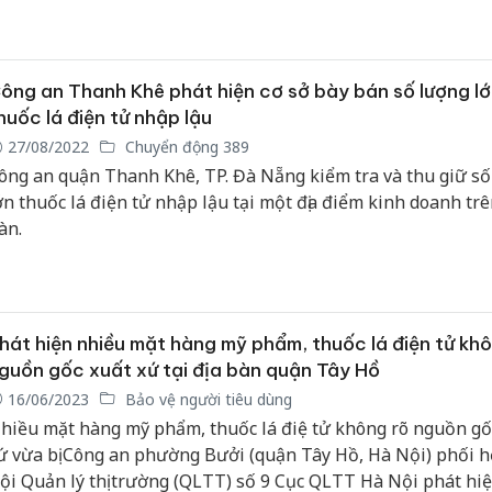
ông an Thanh Khê phát hiện cơ sở bày bán số lượng lớ
huốc lá điện tử nhập lậu
27/08/2022
Chuyển động 389
ông an quận Thanh Khê, TP. Đà Nẵng kiểm tra và thu giữ số
ớn thuốc lá điện tử nhập lậu tại một địa điểm kinh doanh trê
àn.
hát hiện nhiều mặt hàng mỹ phẩm, thuốc lá điện tử khô
guồn gốc xuất xứ tại địa bàn quận Tây Hồ
16/06/2023
Bảo vệ người tiêu dùng
hiều mặt hàng mỹ phẩm, thuốc lá điệ tử không rõ nguồn gố
ứ vừa bị Công an phường Bưởi (quận Tây Hồ, Hà Nội) phối h
ội Quản lý thị trường (QLTT) số 9 Cục QLTT Hà Nội phát hiệ