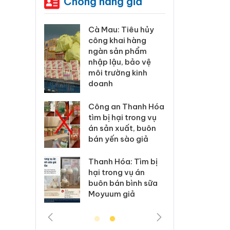
Chống hàng giả
Cà Mau: Tiêu hủy
Khẩn trương xác
công khai hàng
minh, xử lý sản
ngàn sản phẩm
phẩm Slimaura
nhập lậu, bảo vệ
Care x3 sử dụng
môi trường kinh
giấy phép giả m
doanh
Lào Cai xử lý 83 
Công an Thanh Hóa
vi phạm thương 
tìm bị hại trong vụ
trong tháng 7
án sản xuất, buôn
bán yến sào giả
Hưng Yên: Xử lý 6
kinh doanh bán
Thanh Hóa: Tìm bị
hàng giả mạo nh
hại trong vụ án
hiệu Adidas, Nike
buôn bán bình sữa
Moyuum giả