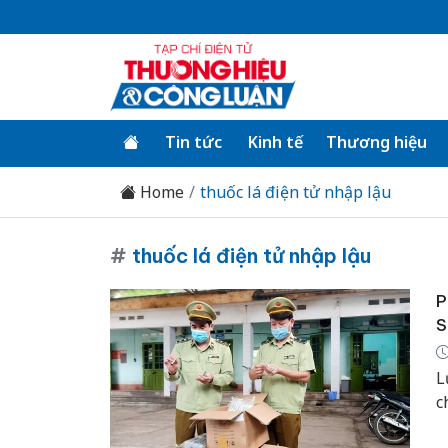
Tin tức
Kinh tế
Thương hiệu
Home
thuốc lá điện tử nhập lậu
#
thuốc lá điện tử nhập lậu
P
S
L
c