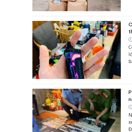
C
t
C
l
b
P
n
N
x
Đ