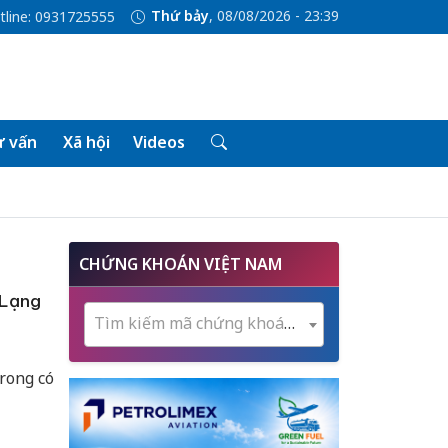
Thứ bảy
, 08/08/2026 - 23:39
tline: 0931725555
 vấn
Xã hội
Videos
CHỨNG KHOÁN VIỆT NAM
 Lạng
Tìm kiếm mã chứng khoán...
rong có