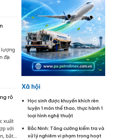
n
 lượng
n địa
Xã hội
ng rõ
Học sinh được khuyến khích rèn
luyện 1 môn thể thao, thực hành 1
loại hình nghệ thuật
c xuất
ợp với
Bắc Ninh: Tăng cường kiểm tra và
n, bắt
xử lý nghiêm vi phạm trong hoạt