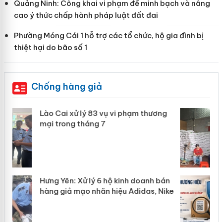
Quảng Ninh: Công khai vi phạm để minh bạch và nâng
cao ý thức chấp hành pháp luật đất đai
Phường Móng Cái 1 hỗ trợ các tổ chức, hộ gia đình bị
thiệt hại do bão số 1
Chống hàng giả
Lào Cai: Khởi tố 2 chủ cơ sở làm giả
hơn 22 tấn gạo Séng Cù Mường
Khương
n
Bảo vệ thương hiệu từ gốc: Đừng để
ke
“mất bò mới lo làm chuồng”