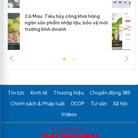
Khẩn trương xác minh, xử lý sản phẩm
ôi
Slimaura Care x3 sử dụng giấy phép
giả mạo
Tin tức
Kinh tế
Thương hiệu
Chuyển động 389
Chính sách & Pháp luật
OCOP
Tư vấn
Xã hội
Videos