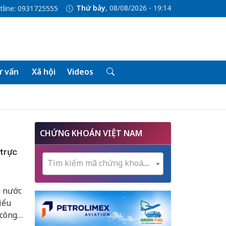
Thứ bảy
, 08/08/2026 - 19:14
tline: 0931725555
 vấn
Xã hội
Videos
CHỨNG KHOÁN VIỆT NAM
 trực
Tìm kiếm mã chứng khoán...
à nước
iểu
 công