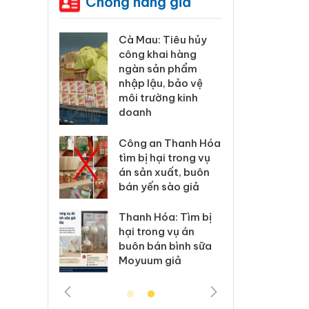
Chống hàng giả
ương xác
Cà Mau: Tiêu hủy
Khẩn
 lý sản
công khai hàng
minh,
imaura
ngàn sản phẩm
phẩm
 sử dụng
nhập lậu, bảo vệ
Care
ép giả mạo
môi trường kinh
giấy
doanh
xử lý 83 vụ
Lào C
 thương mại
Công an Thanh Hóa
vi p
áng 7
tìm bị hại trong vụ
trong
án sản xuất, buôn
bán yến sào giả
: Xử lý 6 hộ
Hưng 
anh bán
kinh
Thanh Hóa: Tìm bị
ả mạo nhãn
hàng
hại trong vụ án
das, Nike
hiệu 
buôn bán bình sữa
Moyuum giả