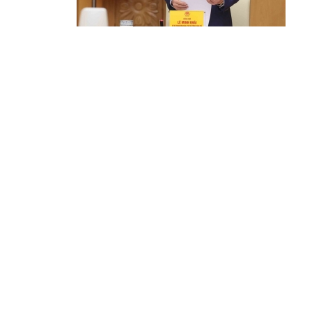
t
t
v