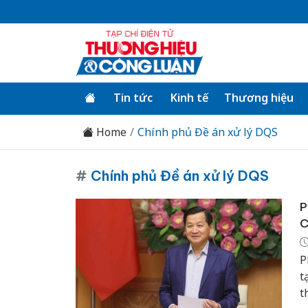
Tin tức
Kinh tế
Thương hiệu
Home
Chính phủ Đề án xử lý DQS
#
Chính phủ Đề án xử lý DQS
P
C
P
t
t