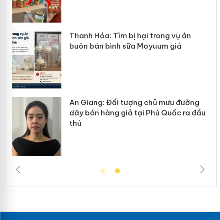
ng vụ án
Hưng Yên: Xử lý 6 hộ kinh doanh 
m giả
hàng giả mạo nhãn hiệu Adidas, 
 mưu đường
Cà Mau: Tiêu hủy công khai hàn
 Quốc ra đầu
ngàn sản phẩm nhập lậu, bảo vệ
trường kinh doanh