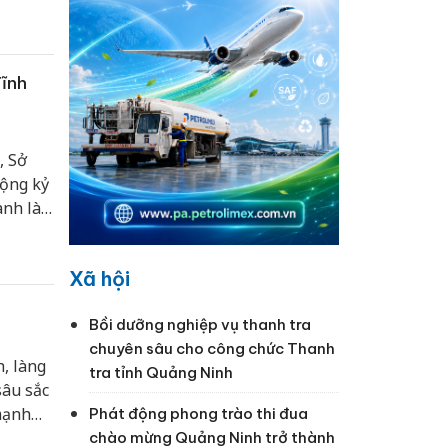
Tĩnh
, Sở
động kỷ
nh là
Xã hội
Bồi dưỡng nghiệp vụ thanh tra
chuyên sâu cho công chức Thanh
h, làng
tra tỉnh Quảng Ninh
sâu sắc
 mạnh
Phát động phong trào thi đua
di sản
chào mừng Quảng Ninh trở thành