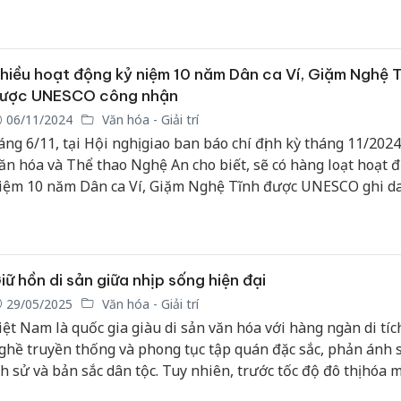
hiều hoạt động kỷ niệm 10 năm Dân ca Ví, Giặm Nghệ 
ược UNESCO công nhận
06/11/2024
Văn hóa - Giải trí
áng 6/11, tại Hội nghị giao ban báo chí định kỳ tháng 11/2024
ăn hóa và Thể thao Nghệ An cho biết, sẽ có hàng loạt hoạt 
iệm 10 năm Dân ca Ví, Giặm Nghệ Tĩnh được UNESCO ghi da
i sản văn hóa phi vật thể đại diện của nhân loại.
iữ hồn di sản giữa nhịp sống hiện đại
29/05/2025
Văn hóa - Giải trí
iệt Nam là quốc gia giàu di sản văn hóa với hàng ngàn di tíc
ghề truyền thống và phong tục tập quán đặc sắc, phản ánh 
ịch sử và bản sắc dân tộc. Tuy nhiên, trước tốc độ đô thị hóa
ẽ trong những năm gần đây, việc bảo tồn và phát huy giá trị 