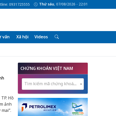
Thứ sáu
, 07/08/2026 - 22:01
tline: 0931725555
 vấn
Xã hội
Videos
CHỨNG KHOÁN VIỆT NAM
nh
Tìm kiếm mã chứng khoán...
 TP. Hồ
ãm ảnh
y mai”.