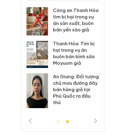
3 vụ
Công an Thanh Hóa
Lào Cai xử l
 mại
tìm bị hại trong vụ
vi phạm thư
án sản xuất, buôn
trong tháng
bán yến sào giả
 6 hộ
Hưng Yên: Xử
Thanh Hóa: Tìm bị
kinh doanh 
hại trong vụ án
nhãn
hàng giả m
buôn bán bình sữa
ke
hiệu Adidas,
Moyuum giả
ủy
Cà Mau: Tiê
An Giang: Đối tượng
công khai h
chủ mưu đường dây
ngàn sản p
bán hàng giả tại
ệ
nhập lậu, bả
Phú Quốc ra đầu
môi trường 
thú
doanh