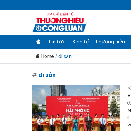
Tin tức
Kinh tế
Thương hiệu
Home
di sản
#
di sản
K
v
N
C
v