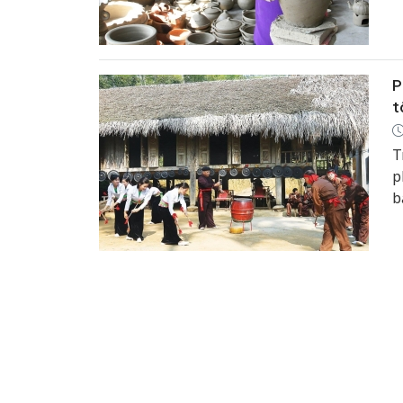
đ
P
t
T
p
b
l
t
p
m