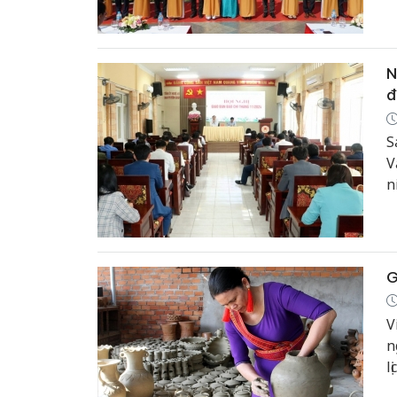
N
đ
S
V
n
D
G
V
n
l
m