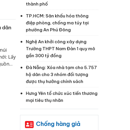
thành phố
TP.HCM: Sân khấu hóa thông
điệp phòng, chống ma túy tại
a dân
phường An Phú Đông
Nghệ An khởi công xây dựng
Trường THPT Nam Đàn 1 quy mô
 núi
gần 300 tỷ đồng
ới: Lấy
nguồn
Đà Nẵng: Xóa nhà tạm cho 5.757
g “kinh
hộ dân cho 3 nhóm đối tượng
iển, góp
được thụ hưởng chính sách
ùng
Hưng Yên tổ chức xúc tiến thương
mại tiêu thụ nhãn
Chống hàng giả