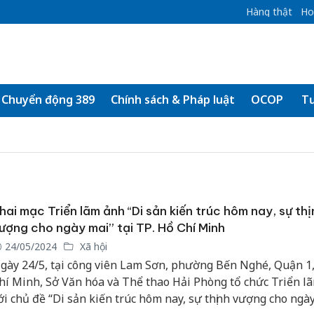
Hàng thật
Ho
Chuyển động 389
Chính sách & Pháp luật
OCOP
Tư
hai mạc Triển lãm ảnh “Di sản kiến trúc hôm nay, sự thị
ượng cho ngày mai” tại TP. Hồ Chí Minh
24/05/2024
Xã hội
gày 24/5, tại công viên Lam Sơn, phường Bến Nghé, Quận 1,
hí Minh, Sở Văn hóa và Thể thao Hải Phòng tổ chức Triển l
ới chủ đề “Di sản kiến trúc hôm nay, sự thịnh vượng cho ngà