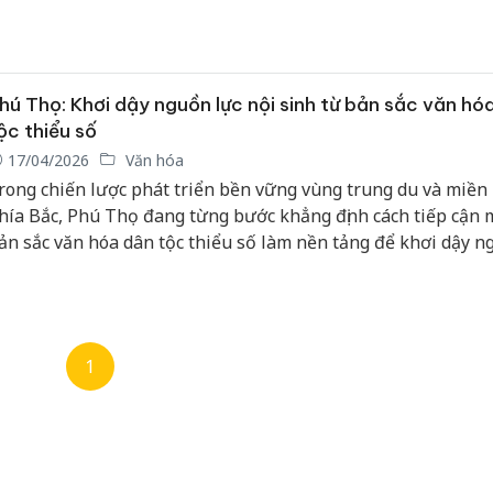
ang đối mặt với nhiều khó khăn, thách thức chưa từng có.
hú Thọ: Khơi dậy nguồn lực nội sinh từ bản sắc văn hó
ộc thiểu số
17/04/2026
Văn hóa
rong chiến lược phát triển bền vững vùng trung du và miền
hía Bắc, Phú Thọ đang từng bước khẳng định cách tiếp cận m
ản sắc văn hóa dân tộc thiểu số làm nền tảng để khơi dậy 
ực nội sinh. Không chỉ dừng lại ở bảo tồn, tỉnh đang chủ độn
ế hóa” các giá trị văn hóa, biến di sản thành động lực phát tr
hần nâng cao đời sống người dân và thu hẹp khoảng cách v
iền.
1