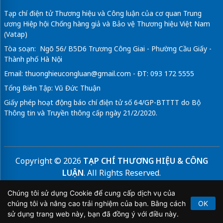
Tạp chí điện tử Thương hiệu và Công luận của cơ quan Trung
ương Hiệp hội Chống hàng giả và Bảo vệ Thương hiệu Việt Nam
(Vatap)
Tòa soạn: Ngõ 56/ B5D6 Trương Công Giai - Phường Cầu Giấy -
Thành phố Hà Nội
Email:
thuonghieucongluan@gmail.com
- ĐT: 093 172 5555
Tổng Biên Tập: Vũ Đức Thuận
Giấy phép hoạt động báo chí điện tử số 64/GP-BTTTT do Bộ
Thông tin và Truyền thông cấp ngày 21/2/2020.
Copyright © 2026
TẠP CHÍ THƯƠNG HIỆU & CÔNG
LUẬN
. All Rights Reserved.
Bản quyền thuộc Tạp chí Thương hiệu và Công luận. Cấm
Chúng tôi sử dụng Cookie để cung cấp dịch vụ của
sao chép dưới mọi hình thức nếu không có sự chấp thuận
chúng tôi và nâng cao trải nghiệm của bạn. Bằng cách
OK
bằng văn bản.
sử dụng trang web này, bạn đã đồng ý với điều này.