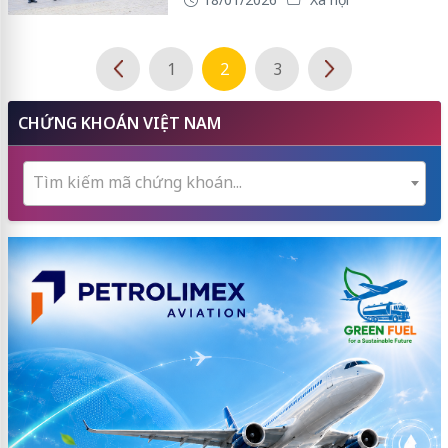
1
2
3
CHỨNG KHOÁN VIỆT NAM
Tìm kiếm mã chứng khoán...