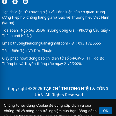
Tạp chí điện tử Thương hiệu và Công luận của cơ quan Trung
ương Hiệp hội Chống hàng giả và Bảo vệ Thương hiệu Việt Nam
(Vatap)
Tòa soạn: Ngõ 56/ B5D6 Trương Công Giai - Phường Cầu Giấy -
Thành phố Hà Nội
Email:
thuonghieucongluan@gmail.com
- ĐT: 093 172 5555
Tổng Biên Tập: Vũ Đức Thuận
Giấy phép hoạt động báo chí điện tử số 64/GP-BTTTT do Bộ
Thông tin và Truyền thông cấp ngày 21/2/2020.
Copyright © 2026
TẠP CHÍ THƯƠNG HIỆU & CÔNG
LUẬN
. All Rights Reserved.
Bản quyền thuộc Tạp chí Thương hiệu và Công luận. Cấm
Chúng tôi sử dụng Cookie để cung cấp dịch vụ của
sao chép dưới mọi hình thức nếu không có sự chấp thuận
chúng tôi và nâng cao trải nghiệm của bạn. Bằng cách
OK
bằng văn bản.