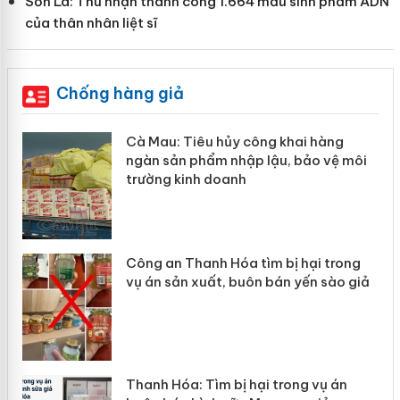
Sơn La: Thu nhận thành công 1.664 mẫu sinh phẩm ADN
của thân nhân liệt sĩ
Chống hàng giả
u hủy công khai hàng
Khẩn trương xác m
ẩm nhập lậu, bảo vệ môi
Slimaura Care x3 
 doanh
giả mạo
nh Hóa tìm bị hại trong
Lào Cai xử lý 83 v
uất, buôn bán yến sào giả
mại trong tháng 7
Tìm bị hại trong vụ án
Hưng Yên: Xử lý 6 