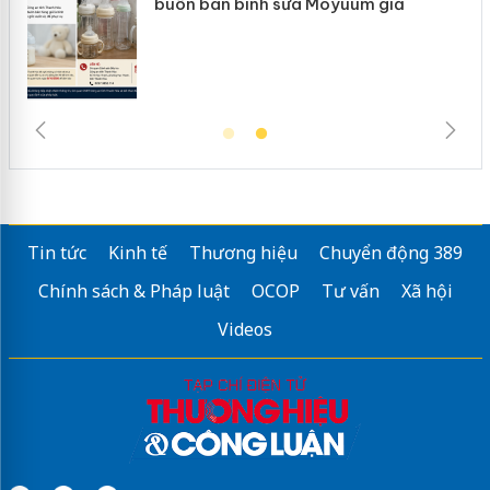
ình sữa Moyuum giả
hàng giả mạo nhãn
Tin tức
Kinh tế
Thương hiệu
Chuyển động 389
Chính sách & Pháp luật
OCOP
Tư vấn
Xã hội
Videos