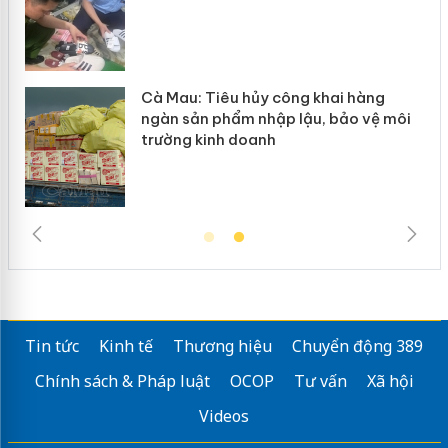
khai hàng
Khẩn trương xác minh, xử lý s
, bảo vệ môi
Slimaura Care x3 sử dụng giấy
giả mạo
Tin tức
Kinh tế
Thương hiệu
Chuyển động 389
Chính sách & Pháp luật
OCOP
Tư vấn
Xã hội
Videos