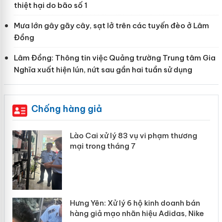
thiệt hại do bão số 1
Mưa lớn gây gãy cây, sạt lở trên các tuyến đèo ở Lâm
Đồng
Lâm Đồng: Thông tin việc Quảng trường Trung tâm Gia
Nghĩa xuất hiện lún, nứt sau gần hai tuần sử dụng
Chống hàng giả
phạm thương
Lào Cai: Khởi tố 2 chủ cơ sở là
hơn 22 tấn gạo Séng Cù Mườn
Khương
nh doanh bán
Bảo vệ thương hiệu từ gốc: Đừ
Adidas, Nike
“mất bò mới lo làm chuồng”