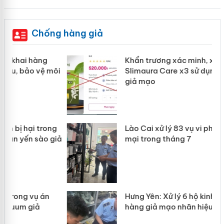
Chống hàng giả
Khẩn trương xác minh, xử lý sản phẩm
ôi
Slimaura Care x3 sử dụng giấy phép
giả mạo
g
Lào Cai xử lý 83 vụ vi phạm thương
iả
mại trong tháng 7
Hưng Yên: Xử lý 6 hộ kinh doanh bán
hàng giả mạo nhãn hiệu Adidas, Nike