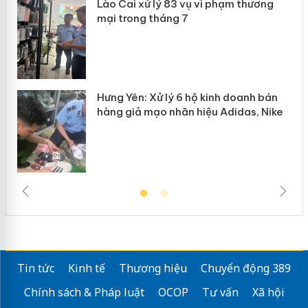
g
Lào Cai xử lý 83 vụ vi phạm thương
iả
mại trong tháng 7
Hưng Yên: Xử lý 6 hộ kinh doanh bán
hàng giả mạo nhãn hiệu Adidas, Nike
Tin tức
Kinh tế
Thương hiệu
Chuyển động 389
Chính sách & Pháp luật
OCOP
Tư vấn
Xã hội