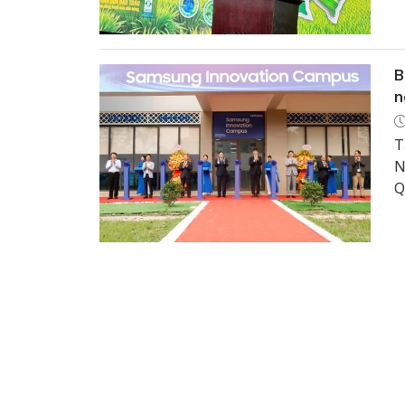
x
t
đ
r
B
n
T
N
Q
V
c