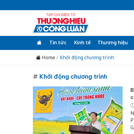
Tin tức
Kinh tế
Thương hiệu
Home
Khởi động chương trình
#
Khởi động chương trình
B
c
N
P
G