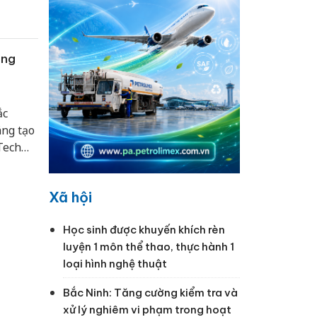
quan
theo
hửa
ông
ắc
ng tạo
Tech
tài
Xã hội
Học sinh được khuyến khích rèn
luyện 1 môn thể thao, thực hành 1
loại hình nghệ thuật
Bắc Ninh: Tăng cường kiểm tra và
xử lý nghiêm vi phạm trong hoạt