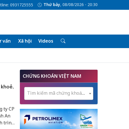
Thứ bảy
, 08/08/2026 - 20:30
tline: 0931725555
 vấn
Xã hội
Videos
CHỨNG KHOÁN VIỆT NAM
 khoẻ,
Tìm kiếm mã chứng khoán...
g ty CP
nh An
h trình