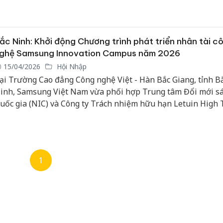
anh – đất khỏe, cây trồng khỏe”. Đây được xem là dấu mốc 
rọng trong hành trình xanh hóa nông nghiệp mà Bình Điền 
uổi, gắn kết từ dây chuyền sản xuất tại nhà máy đến từng t
uộng của bà con nông dân.
ắc Ninh: Khởi động Chương trình phát triển nhân tài c
ghệ Samsung Innovation Campus năm 2026
15/04/2026
Hội Nhập
ại Trường Cao đẳng Công nghệ Việt - Hàn Bắc Giang, tỉnh B
inh, Samsung Việt Nam vừa phối hợp Trung tâm Đổi mới sá
uốc gia (NIC) và Công ty Trách nhiệm hữu hạn Letuin High 
iệt Nam tổ chức lễ khởi động Chương trình phát triển nhân 
ông nghệ Samsung Innovation Campus (SIC) năm 2026.
1