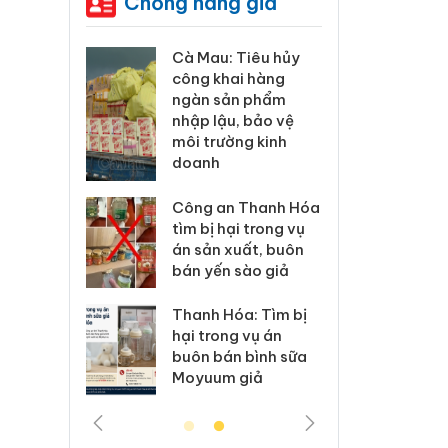
Chống hàng giả
u: Tiêu hủy
Khẩn trương xác
Cà
khai hàng
minh, xử lý sản
cô
sản phẩm
phẩm Slimaura
ng
ậu, bảo vệ
Care x3 sử dụng
nh
rường kinh
giấy phép giả mạo
mô
h
do
Lào Cai xử lý 83 vụ
an Thanh Hóa
vi phạm thương mại
Cô
 hại trong vụ
trong tháng 7
tìm
n xuất, buôn
án
ến sào giả
bá
Hưng Yên: Xử lý 6 hộ
kinh doanh bán
 Hóa: Tìm bị
Th
hàng giả mạo nhãn
ong vụ án
hạ
hiệu Adidas, Nike
bán bình sữa
bu
m giả
Mo