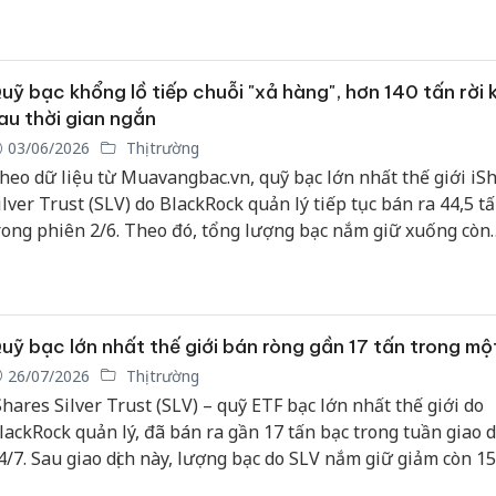
uỹ bạc khổng lồ tiếp chuỗi "xả hàng", hơn 140 tấn rời 
au thời gian ngắn
03/06/2026
Thị trường
heo dữ liệu từ Muavangbac.vn, quỹ bạc lớn nhất thế giới iS
ilver Trust (SLV) do BlackRock quản lý tiếp tục bán ra 44,5 t
rong phiên 2/6. Theo đó, tổng lượng bạc nắm giữ xuống còn
hoảng 15.040 tấn.
uỹ bạc lớn nhất thế giới bán ròng gần 17 tấn trong mộ
26/07/2026
Thị trường
Shares Silver Trust (SLV) – quỹ ETF bạc lớn nhất thế giới do
lackRock quản lý, đã bán ra gần 17 tấn bạc trong tuần giao dị
4/7. Sau giao dịch này, lượng bạc do SLV nắm giữ giảm còn 15
ấn.