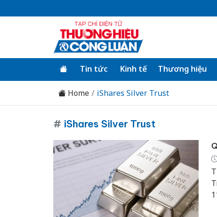
Tin tức
Kinh tế
Thương hiệu
Home
iShares Silver Trust
#
iShares Silver Trust
Q
T
T
1
p