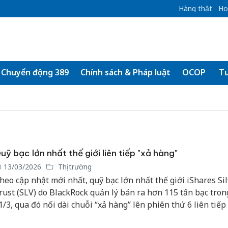
Hàng thật
Ho
Chuyển động 389
Chính sách & Pháp luật
OCOP
Tư
uỹ bạc lớn nhất thế giới liên tiếp "xả hàng"
13/03/2026
Thị trường
heo cập nhật mới nhất, quỹ bạc lớn nhất thế giới iShares Sil
rust (SLV) do BlackRock quản lý bán ra hơn 115 tấn bạc tron
1/3, qua đó nối dài chuỗi “xả hàng” lên phiên thứ 6 liên tiếp 
hiên 4/3).