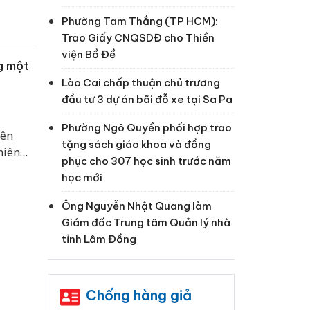
Phường Tam Thắng (TP HCM):
Trao Giấy CNQSDĐ cho Thiền
viện Bồ Đề
g một
Lào Cai chấp thuận chủ trương
đầu tư 3 dự án bãi đỗ xe tại Sa Pa
Phường Ngô Quyền phối hợp trao
iên
tặng sách giáo khoa và đồng
hiên
phục cho 307 học sinh trước năm
iữ tăng
học mới
Ông Nguyễn Nhật Quang làm
Giám đốc Trung tâm Quản lý nhà
tỉnh Lâm Đồng
Chống hàng giả