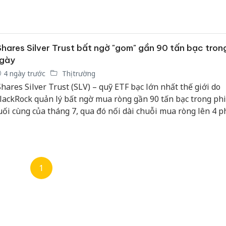
Shares Silver Trust bất ngờ "gom" gần 90 tấn bạc tron
gày
4 ngày trước
Thị trường
Shares Silver Trust (SLV) – quỹ ETF bạc lớn nhất thế giới do
lackRock quản lý bất ngờ mua ròng gần 90 tấn bạc trong ph
uối cùng của tháng 7, qua đó nối dài chuỗi mua ròng lên 4 p
iên tiếp. Sau loạt giao dịch này, tổng lượng bạc do quỹ nắm g
ên khoảng 15.140 tấn.
1