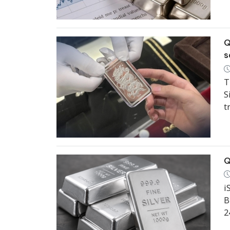
Q
s
T
S
t
k
Q
i
B
2
t