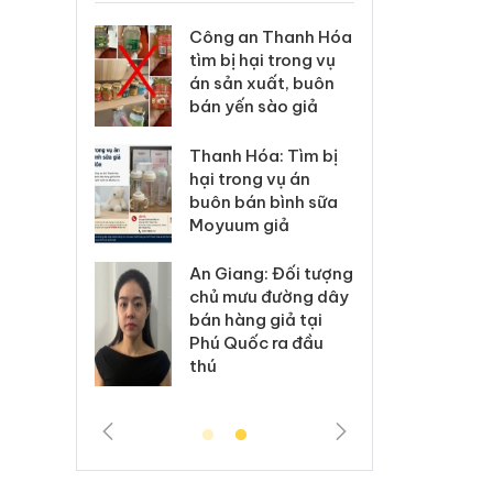
n Thanh Hóa
Lào Cai xử lý 83 vụ
Côn
hại trong vụ
vi phạm thương mại
tìm 
 xuất, buôn
trong tháng 7
án 
n sào giả
bán
Hưng Yên: Xử lý 6 hộ
Hóa: Tìm bị
Tha
kinh doanh bán
ng vụ án
hại
hàng giả mạo nhãn
án bình sữa
buô
hiệu Adidas, Nike
m giả
Moy
Cà Mau: Tiêu hủy
ng: Đối tượng
An 
công khai hàng
u đường dây
chủ
ngàn sản phẩm
g giả tại
bán
nhập lậu, bảo vệ
ốc ra đầu
Phú
môi trường kinh
thú
doanh