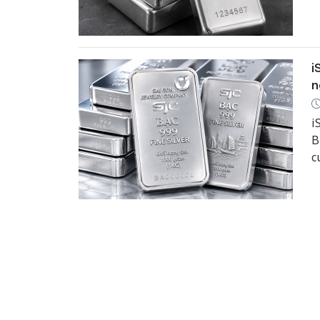
i
n
i
B
c
l
l