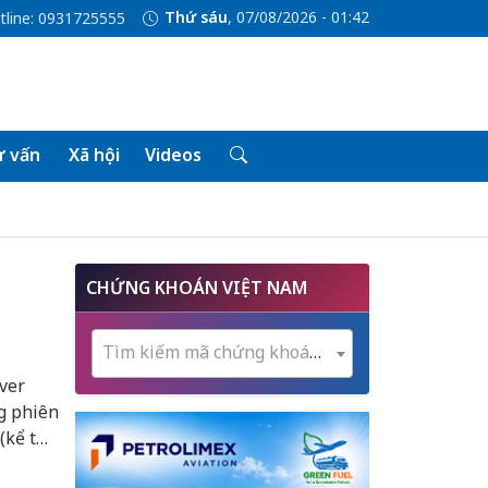
Thứ sáu
, 07/08/2026 - 01:42
tline: 0931725555
 vấn
Xã hội
Videos
CHỨNG KHOÁN VIỆT NAM
Tìm kiếm mã chứng khoán...
ver
g phiên
(kể từ