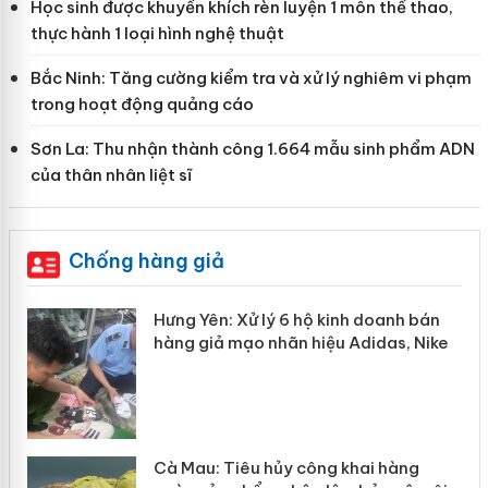
Học sinh được khuyến khích rèn luyện 1 môn thể thao,
thực hành 1 loại hình nghệ thuật
Bắc Ninh: Tăng cường kiểm tra và xử lý nghiêm vi phạm
trong hoạt động quảng cáo
Sơn La: Thu nhận thành công 1.664 mẫu sinh phẩm ADN
của thân nhân liệt sĩ
Chống hàng giả
ể
Hưng Yên: Xử lý 6 hộ kinh doanh bán
hàng giả mạo nhãn hiệu Adidas, Nike
hẩm
Cà Mau: Tiêu hủy công khai hàng