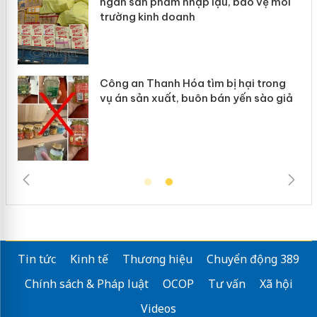
ép
ngàn sản phẩm nhập lậu, bảo vệ môi
trường kinh doanh
Công an Thanh Hóa tìm bị hại trong
vụ án sản xuất, buôn bán yến sào giả
Tin tức
Kinh tế
Thương hiệu
Chuyển động 389
Chính sách & Pháp luật
OCOP
Tư vấn
Xã hội
Videos