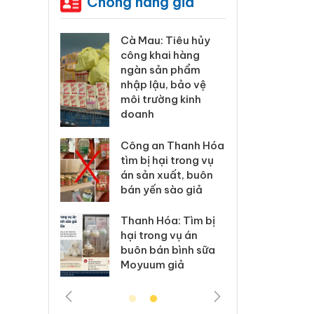
Chống hàng giả
ơng xác
Cà Mau: Tiêu hủy
Khẩn 
lý sản
công khai hàng
minh, 
imaura
ngàn sản phẩm
phẩm 
sử dụng
nhập lậu, bảo vệ
Care 
p giả mạo
môi trường kinh
giấy 
doanh
ử lý 83 vụ
Lào Ca
thương mại
Công an Thanh Hóa
vi ph
áng 7
tìm bị hại trong vụ
trong
án sản xuất, buôn
bán yến sào giả
 Xử lý 6 hộ
Hưng Y
nh bán
kinh 
Thanh Hóa: Tìm bị
 mạo nhãn
hàng 
hại trong vụ án
as, Nike
hiệu 
buôn bán bình sữa
Moyuum giả