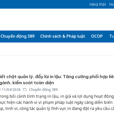
Hàng thật
Ho
Chuyển động 389
Chính sách & Pháp luật
OCOP
Tư
iết chặt quản lý, đẩy lùi in lậu: Tăng cường phối hợp liê
gành, kiểm soát toàn diện
11/04/2026
Chuyển động 389
rong bối cảnh tình trạng in lậu, in giả và lợi dụng hoạt động
hực hiện các hành vi vi phạm pháp luật ngày càng diễn biến
ạp, tinh vi, công tác quản lý lĩnh vực in đang đặt ra yêu cầu c