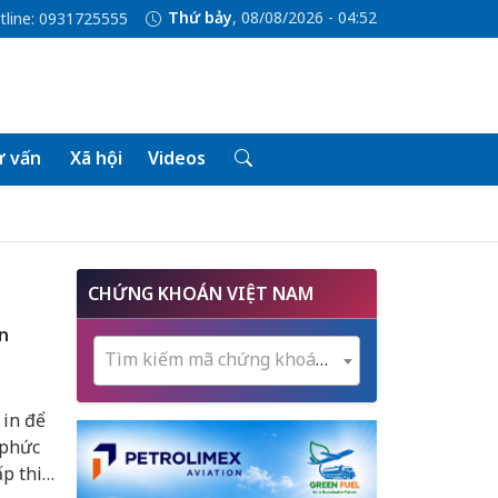
Thứ bảy
, 08/08/2026 - 04:52
tline: 0931725555
 vấn
Xã hội
Videos
CHỨNG KHOÁN VIỆT NAM
n
Tìm kiếm mã chứng khoán...
 in để
 phức
ấp thiết