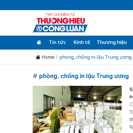
Tin tức
Kinh tế
Thương hiệu
Home
phòng, chống in lậu Trung ương
#
phòng, chống in lậu Trung ương
S
n
T
t
t