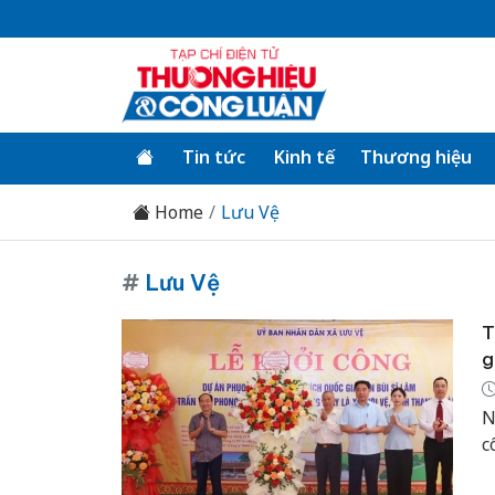
Tin tức
Kinh tế
Thương hiệu
Home
Lưu Vệ
#
Lưu Vệ
T
g
N
c