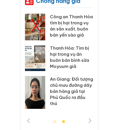
Chống hàng giả
Công an Thanh Hóa
Lào Cai xử lý 83 vụ
tìm bị hại trong vụ
vi phạm thương mại
án sản xuất, buôn
trong tháng 7
bán yến sào giả
Hưng Yên: Xử lý 6 hộ
Thanh Hóa: Tìm bị
kinh doanh bán
hại trong vụ án
hàng giả mạo nhãn
buôn bán bình sữa
hiệu Adidas, Nike
Moyuum giả
Cà Mau: Tiêu hủy
An Giang: Đối tượng
công khai hàng
chủ mưu đường dây
ngàn sản phẩm
bán hàng giả tại
nhập lậu, bảo vệ
Phú Quốc ra đầu
môi trường kinh
thú
doanh