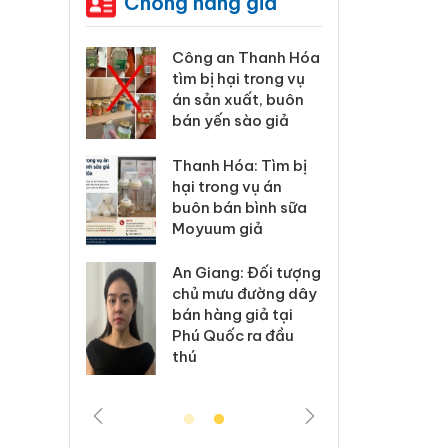
Chống hàng giả
xử lý 83 vụ
Công an Thanh Hóa
Lào C
 thương mại
tìm bị hại trong vụ
vi p
áng 7
án sản xuất, buôn
trong
bán yến sào giả
: Xử lý 6 hộ
Hưng 
Thanh Hóa: Tìm bị
anh bán
kinh
hại trong vụ án
ả mạo nhãn
hàng
buôn bán bình sữa
das, Nike
hiệu 
Moyuum giả
 Tiêu hủy
Cà M
An Giang: Đối tượng
ai hàng
công
chủ mưu đường dây
n phẩm
ngàn
bán hàng giả tại
, bảo vệ
nhập 
Phú Quốc ra đầu
ng kinh
môi t
thú
doan