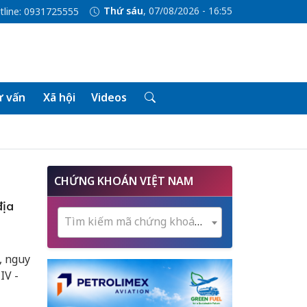
Thứ sáu
, 07/08/2026 - 16:55
tline: 0931725555
 vấn
Xã hội
Videos
CHỨNG KHOÁN VIỆT NAM
địa
Tìm kiếm mã chứng khoán...
, nguy
IV -