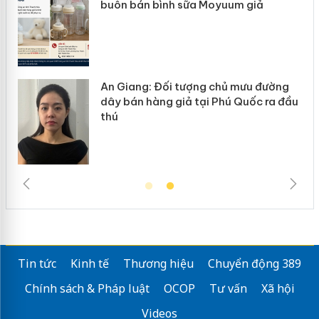
ke
buôn bán bình sữa Moyuum giả
An Giang: Đối tượng chủ mưu đường
ôi
dây bán hàng giả tại Phú Quốc ra đầu
thú
Tin tức
Kinh tế
Thương hiệu
Chuyển động 389
Chính sách & Pháp luật
OCOP
Tư vấn
Xã hội
Videos