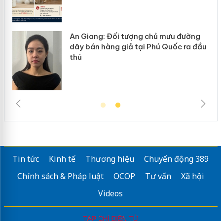
u đường
Cà Mau: Tiêu hủy công khai hàng
ốc ra đầu
ngàn sản phẩm nhập lậu, bảo vệ m
trường kinh doanh
Tin tức
Kinh tế
Thương hiệu
Chuyển động 389
Chính sách & Pháp luật
OCOP
Tư vấn
Xã hội
Videos