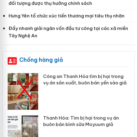
đối tượng được thụ hưởng chính sách
Hưng Yên tổ chức xúc tiến thương mại tiêu thụ nhãn
Đẩy nhanh giải ngân vốn đầu tư công tại các xã miền
Tây Nghệ An
Chống hàng giả
i trong
Lào Cai xử lý 83 vụ vi phạm thương
 sào giả
mại trong tháng 7
vụ án
Hưng Yên: Xử lý 6 hộ kinh doanh bá
iả
hàng giả mạo nhãn hiệu Adidas, Ni