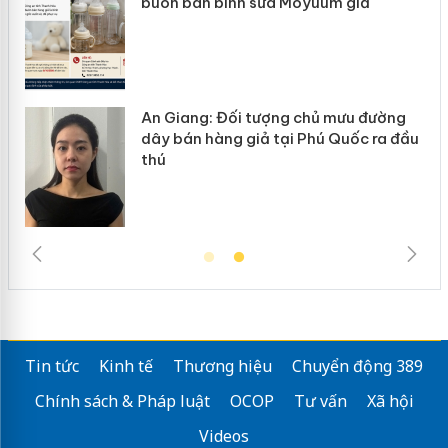
ình sữa Moyuum giả
hàng giả mạo nhãn
ối tượng chủ mưu đường
Cà Mau: Tiêu hủy 
g giả tại Phú Quốc ra đầu
ngàn sản phẩm nhậ
trường kinh doanh
Tin tức
Kinh tế
Thương hiệu
Chuyển động 389
Chính sách & Pháp luật
OCOP
Tư vấn
Xã hội
Videos