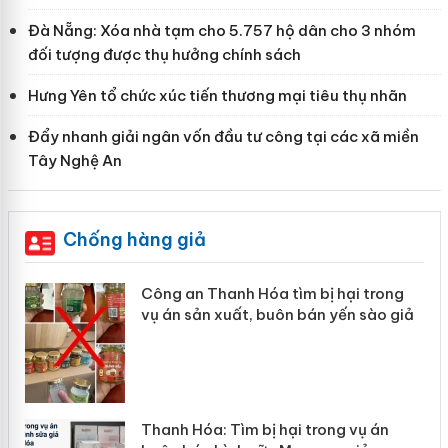
Đà Nẵng: Xóa nhà tạm cho 5.757 hộ dân cho 3 nhóm
đối tượng được thụ hưởng chính sách
Hưng Yên tổ chức xúc tiến thương mại tiêu thụ nhãn
Đẩy nhanh giải ngân vốn đầu tư công tại các xã miền
Tây Nghệ An
Chống hàng giả
nh Hóa tìm bị hại trong
Lào Cai xử lý 83 v
uất, buôn bán yến sào giả
mại trong tháng 7
Tìm bị hại trong vụ án
Hưng Yên: Xử lý 6 