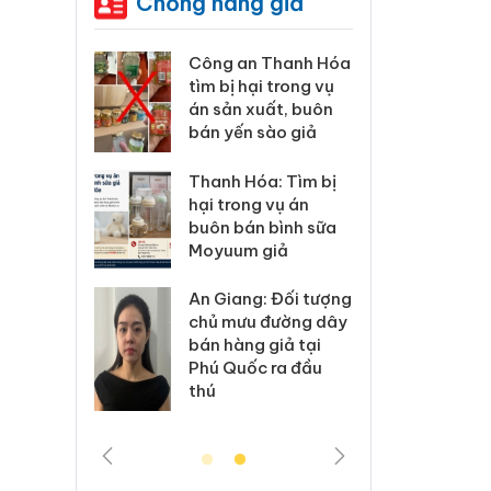
Chống hàng giả
Công an Thanh Hóa
Lào Cai xử lý 83 vụ
tìm bị hại trong vụ
vi phạm thương mại
án sản xuất, buôn
trong tháng 7
bán yến sào giả
Hưng Yên: Xử lý 6 hộ
Thanh Hóa: Tìm bị
kinh doanh bán
hại trong vụ án
hàng giả mạo nhãn
buôn bán bình sữa
hiệu Adidas, Nike
Moyuum giả
Cà Mau: Tiêu hủy
An Giang: Đối tượng
công khai hàng
chủ mưu đường dây
ngàn sản phẩm
bán hàng giả tại
nhập lậu, bảo vệ
Phú Quốc ra đầu
môi trường kinh
thú
doanh