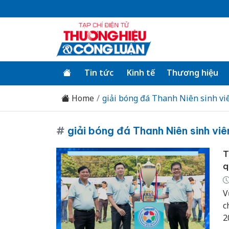
Tin tức
Kinh tế
Thương hiệu
Home
giải bóng đá Thanh Niên sinh vi
#
giải bóng đá Thanh Niên sinh viê
T
q
V
c
2