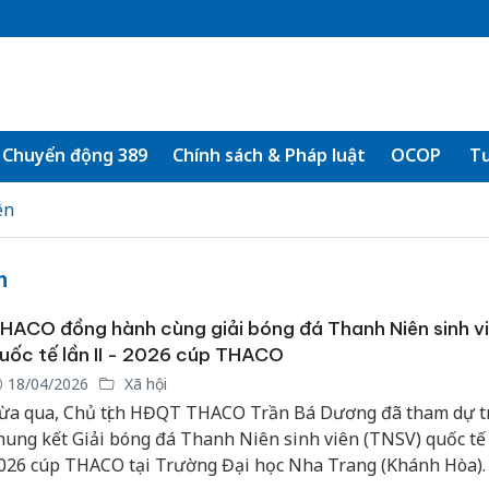
Chuyển động 389
Chính sách & Pháp luật
OCOP
Tư
ên
n
HACO đồng hành cùng giải bóng đá Thanh Niên sinh v
uốc tế lần II - 2026 cúp THACO
18/04/2026
Xã hội
ừa qua, Chủ tịch HĐQT THACO Trần Bá Dương đã tham dự t
hung kết Giải bóng đá Thanh Niên sinh viên (TNSV) quốc tế lâ
026 cúp THACO tại Trường Đại học Nha Trang (Khánh Hòa). 