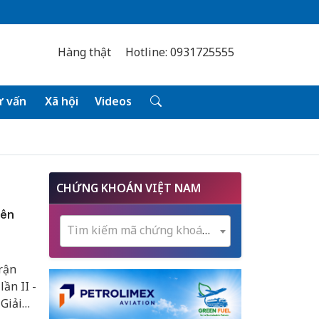
Hàng thật
Hotline: 0931725555
 vấn
Xã hội
Videos
CHỨNG KHOÁN VIỆT NAM
iên
Tìm kiếm mã chứng khoán...
rận
̀n II -
Giải