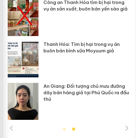
Công an Thanh Hóa tìm bị hại trong
Lào Cai
ụ án sản xuất, buôn bán yến sào giả
mại tro
hanh Hóa: Tìm bị hại trong vụ án
Hưng Yê
buôn bán bình sữa Moyuum giả
hàng gi
An Giang: Đối tượng chủ mưu đường
Cà Mau:
dây bán hàng giả tại Phú Quốc ra đầu
ngàn sả
thú
trường 