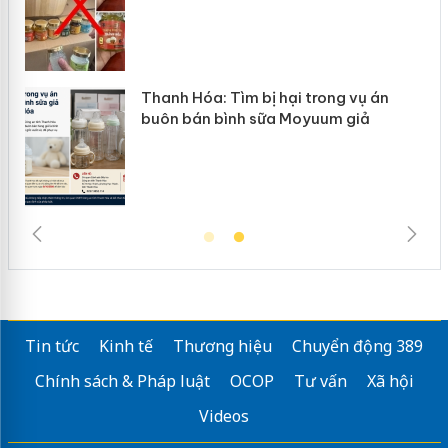
n
Thanh Hóa: Tìm bị hại trong vụ án
ke
buôn bán bình sữa Moyuum giả
Tin tức
Kinh tế
Thương hiệu
Chuyển động 389
Chính sách & Pháp luật
OCOP
Tư vấn
Xã hội
Videos