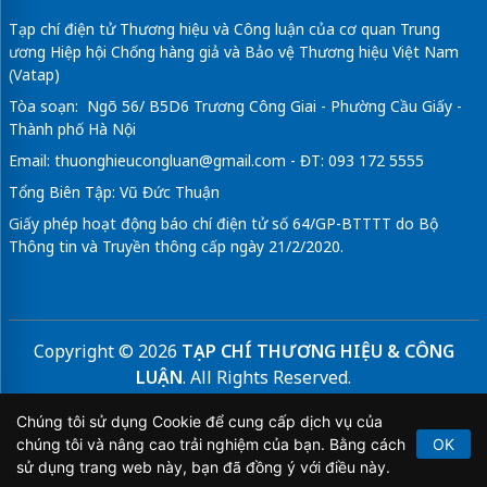
Tạp chí điện tử Thương hiệu và Công luận của cơ quan Trung
ương Hiệp hội Chống hàng giả và Bảo vệ Thương hiệu Việt Nam
(Vatap)
Tòa soạn: Ngõ 56/ B5D6 Trương Công Giai - Phường Cầu Giấy -
Thành phố Hà Nội
Email:
thuonghieucongluan@gmail.com
- ĐT: 093 172 5555
Tổng Biên Tập: Vũ Đức Thuận
Giấy phép hoạt động báo chí điện tử số 64/GP-BTTTT do Bộ
Thông tin và Truyền thông cấp ngày 21/2/2020.
Copyright © 2026
TẠP CHÍ THƯƠNG HIỆU & CÔNG
LUẬN
. All Rights Reserved.
Bản quyền thuộc Tạp chí Thương hiệu và Công luận. Cấm
Chúng tôi sử dụng Cookie để cung cấp dịch vụ của
sao chép dưới mọi hình thức nếu không có sự chấp thuận
chúng tôi và nâng cao trải nghiệm của bạn. Bằng cách
OK
bằng văn bản.
sử dụng trang web này, bạn đã đồng ý với điều này.