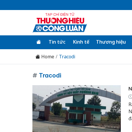
Tin tức
Kinh tế
Thương hiệu
Home
Tracodi
#
Tracodi
N
R
N
đ
t