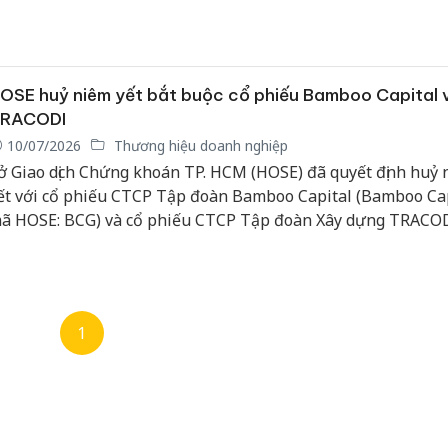
OSE huỷ niêm yết bắt buộc cổ phiếu Bamboo Capital 
RACODI
10/07/2026
Thương hiệu doanh nghiệp
ở Giao dịch Chứng khoán TP. HCM (HOSE) đã quyết định huỷ 
ết với cổ phiếu CTCP Tập đoàn Bamboo Capital (Bamboo Cap
ã HOSE: BCG) và cổ phiếu CTCP Tập đoàn Xây dựng TRACO
TRACODI; mã HOSE: TCD) từ ngày 15/7/2026.
1