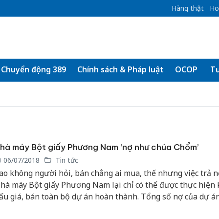
Hàng thật
Ho
Chuyển động 389
Chính sách & Pháp luật
OCOP
Tư
hà máy Bột giấy Phương Nam ‘nợ như chúa Chổm’
06/07/2018
Tin tức
ao không người hỏi, bán chẳng ai mua, thế nhưng việc trả n
hà máy Bột giấy Phương Nam lại chỉ có thể được thực hiện k
ấu giá, bán toàn bộ dự án hoàn thành. Tổng số nợ của dự á
ại thời điểm rao bán vào khoảng 2.700 tỷ đồng.