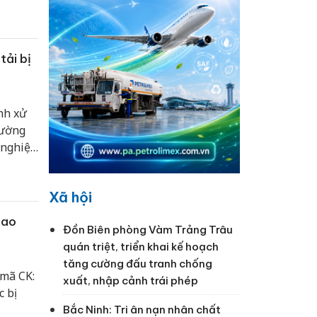
tải bị
nh xử
rường
 nghiệp
hường
Xã hội
iao
Đồn Biên phòng Vàm Trảng Trâu
quán triệt, triển khai kế hoạch
tăng cường đấu tranh chống
 mã CK:
xuất, nhập cảnh trái phép
 bị
Bắc Ninh: Tri ân nạn nhân chất