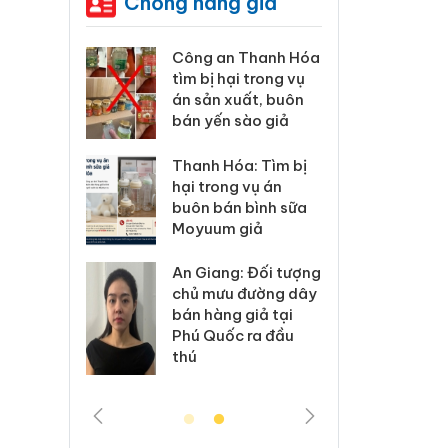
Chống hàng giả
an Thanh Hóa
Lào Cai xử lý 83 vụ
Cô
hại trong vụ
vi phạm thương mại
tìm
 xuất, buôn
trong tháng 7
án 
n sào giả
bán
Hưng Yên: Xử lý 6 hộ
Hóa: Tìm bị
Tha
kinh doanh bán
ong vụ án
hại
hàng giả mạo nhãn
án bình sữa
buô
hiệu Adidas, Nike
m giả
Mo
Cà Mau: Tiêu hủy
ng: Đối tượng
An 
công khai hàng
ưu đường dây
chủ
ngàn sản phẩm
ng giả tại
bán
nhập lậu, bảo vệ
ốc ra đầu
Phú
môi trường kinh
thú
doanh