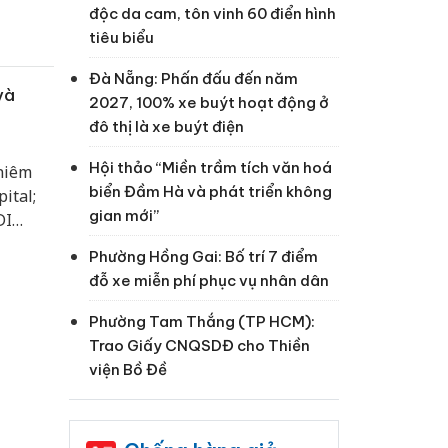
độc da cam, tôn vinh 60 điển hình
tiêu biểu
Đà Nẵng: Phấn đấu đến năm
và
2027, 100% xe buýt hoạt động ở
đô thị là xe buýt điện
Hội thảo “Miền trầm tích văn hoá
niêm
biển Đầm Hà và phát triển không
ital;
gian mới”
DI
Phường Hồng Gai: Bố trí 7 điểm
đỗ xe miễn phí phục vụ nhân dân
Phường Tam Thắng (TP HCM):
Trao Giấy CNQSDĐ cho Thiền
viện Bồ Đề