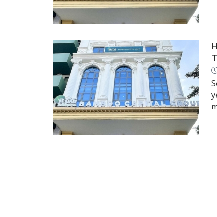
H
T
S
y
m
(