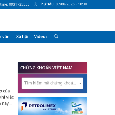
Thứ sáu
, 07/08/2026 - 10:30
tline: 0931725555
 vấn
Xã hội
Videos
CHỨNG KHOÁN VIỆT NAM
Tìm kiếm mã chứng khoán...
ợ của
hi việc
n này