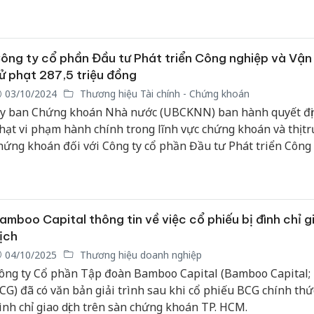
ông ty cổ phần Đầu tư Phát triển Công nghiệp và Vận 
ử phạt 287,5 triệu đồng
03/10/2024
Thương hiệu Tài chính - Chứng khoán
y ban Chứng khoán Nhà nước (UBCKNN) ban hành quyết đị
hạt vi phạm hành chính trong lĩnh vực chứng khoán và thị t
hứng khoán đối với Công ty cổ phần Đầu tư Phát triển Công
à Vận tải (Địa chỉ trụ sở chính: 89 Cách Mạng Tháng Tám, p
ến Thành, quận 1, Thành phố Hồ Chí Minh).
amboo Capital thông tin về việc cổ phiếu bị đình chỉ g
ịch
04/10/2025
Thương hiệu doanh nghiệp
ông ty Cổ phần Tập đoàn Bamboo Capital (Bamboo Capital;
CG) đã có văn bản giải trình sau khi cổ phiếu BCG chính thức
ình chỉ giao dịch trên sàn chứng khoán TP. HCM.