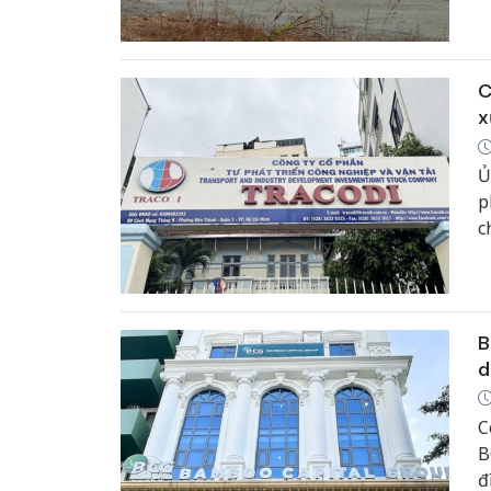
C
x
Ủ
p
c
v
B
B
d
C
B
đ