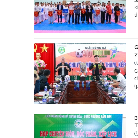
S
k
t
G
2
G
c
(
B
T