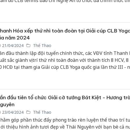
am do CLB tennis báo chí Nghệ An tổ chức đã chính thức tì
ược nhà vô địch.
Cà Mau:
công kh
ngàn sả
hanh Hóa xếp thứ nhì toàn đoàn tại Giải cúp CLB Yog
nhập lậu
ia năm 2024
môi trườ
21/04/2024
Thể Thao
doanh
ần đầu thành lập đội tuyển chính thức, các VĐV tỉnh Thanh
uất sắc giành vị trí thứ nhì toàn đoàn với thành tích 8 HCV, 8
Công an
tìm bị hạ
0 HCĐ tại tham gia Giải cúp CLB Yoga quốc gia lần thứ III - 
án sản x
024, vừa kết thúc trưa nay (21/4).
bán yến 
Thanh Hó
ần đầu tiên tổ chức Giải cờ tướng Bát Kiệt - Hương tr
hại tron
buôn bán
guyên
Moyuum 
23/04/2024
Thể Thao
hằm góp phần thúc đẩy phong trào rèn luyện thể thao trí tu
iới thiệu hình ảnh tươi đẹp về Thái Nguyên với bạn bè cả n