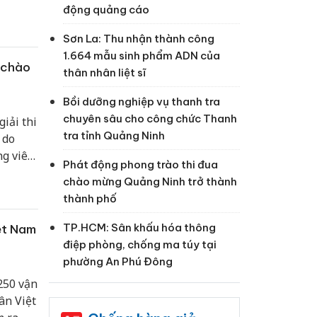
o mọi
động quảng cáo
 cho
Sơn La: Thu nhận thành công
1.664 mẫu sinh phẩm ADN của
 chào
thân nhân liệt sĩ
Bồi dưỡng nghiệp vụ thanh tra
chuyên sâu cho công chức Thanh
giải thi
tra tỉnh Quảng Ninh
 do
ng viên
Phát động phong trào thi đua
chào mừng Quảng Ninh trở thành
thành phố
TP.HCM: Sân khấu hóa thông
ệt Nam
điệp phòng, chống ma túy tại
phường An Phú Đông
 250 vận
ân Việt