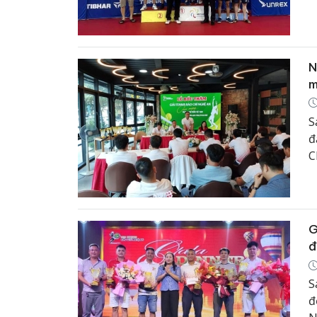
t
t
N
N
m
S
đ
C
t
G
đ
S
đ