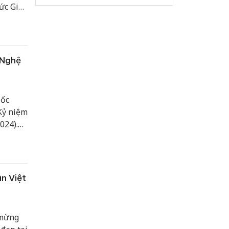
ức Giải
24.
 Nghệ
bốc
Kỷ niệm
024).
a hơn
 1600.
n Việt
 mừng