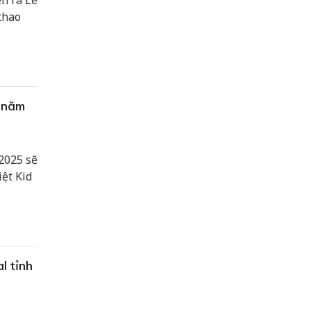
n ra Lễ
thao
, năm
2025 sẽ
iệt Kid
l tỉnh