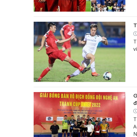
T
T
v
G
đ
T
A
N