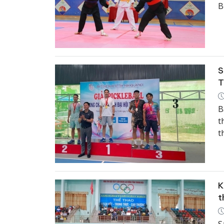
B
Q
S
T
B
t
t
t
K
t