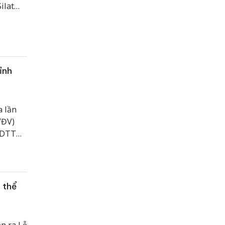
ilat
ỉnh
a lần
VĐV)
 TDTT
 thể