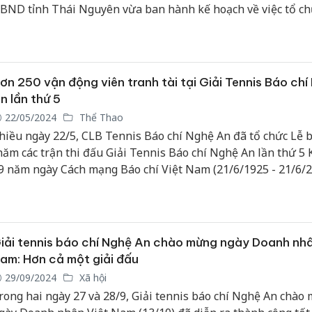
BND tỉnh Thái Nguyên vừa ban hành kế hoạch về việc tổ ch
ờ tướng Bát Kiệt - Hương trà Thái Nguyên lần thứ 1 năm 20
ơn 250 vận động viên tranh tài tại Giải Tennis Báo chí
n lần thứ 5
22/05/2024
Thể Thao
hiều ngày 22/5, CLB Tennis Báo chí Nghệ An đã tổ chức Lễ 
hăm các trận thi đấu Giải Tennis Báo chí Nghệ An lần thứ 5 
9 năm ngày Cách mạng Báo chí Việt Nam (21/6/1925 - 21/6/2
iải đấu diễn ra trong 2 ngày (24 và 25/5) với sự tham gia củ
50 vận động viên tranh tài ở 3 nội dung trình: 1330, 1450 và
iải tennis báo chí Nghệ An chào mừng ngày Doanh nhâ
am: Hơn cả một giải đấu
29/09/2024
Xã hội
rong hai ngày 27 và 28/9, Giải tennis báo chí Nghệ An chào