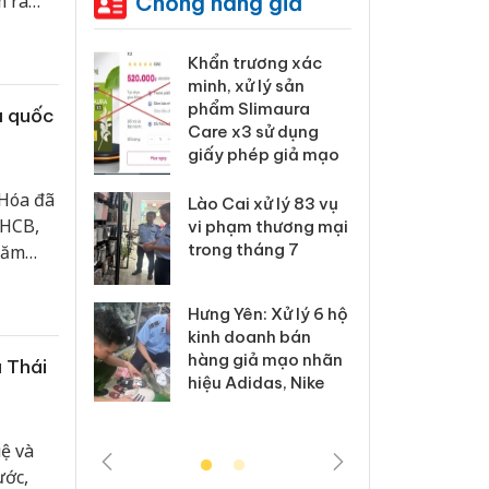
Chống hàng giả
m ra
 Tiêu hủy
Khẩn trương xác
Cà M
ai hàng
minh, xử lý sản
công
n phẩm
phẩm Slimaura
ngàn
a quốc
, bảo vệ
Care x3 sử dụng
nhập 
ng kinh
giấy phép giả mạo
môi t
doan
 Hóa đã
Lào Cai xử lý 83 vụ
 HCB,
 Thanh Hóa
vi phạm thương mại
Công
i trong vụ
trong tháng 7
tìm b
năm
uất, buôn
án sả
sào giả
bán y
Hưng Yên: Xử lý 6 hộ
kinh doanh bán
a: Tìm bị
Than
hàng giả mạo nhãn
à Thái
g vụ án
hại t
hiệu Adidas, Nike
 bình sữa
buôn
giả
Moyu
ệ và
ước,