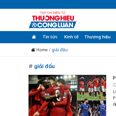
Tin tức
Kinh tế
Thương hiệu
Home
giải đấu
#
giải đấu
P
L
P
d