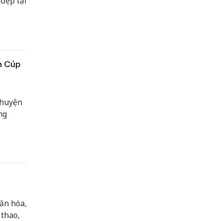
đẹp tại
h Cúp
 huyện
ng
Văn hóa,
 thao,