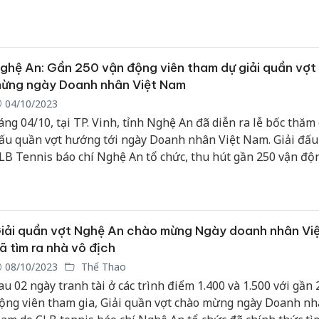
ại Nghệ An nhằm tạo sân chơi giải trí, rèn luyện thể thao ch
ầng lớp nhân dân, cũng như tìm kiếm các tài năng bóng bàn
ghệ An.
ghệ An: Gần 250 vận động viên tham dự giải quần vợt
ừng ngày Doanh nhân Việt Nam
04/10/2023
áng 04/10, tại TP. Vinh, tỉnh Nghệ An đã diễn ra lễ bốc thăm 
ấu quần vợt hướng tới ngày Doanh nhân Việt Nam. Giải đấu
LB Tennis báo chí Nghệ An tổ chức, thu hút gần 250 vận độ
ham gia ở trình điểm 1.400 và 1.500.
iải quần vợt Nghệ An chào mừng Ngày doanh nhân Vi
ã tìm ra nhà vô địch
08/10/2023
Thể Thao
au 02 ngày tranh tài ở các trình điểm 1.400 và 1.500 với gần
ộng viên tham gia, Giải quần vợt chào mừng ngày Doanh nh