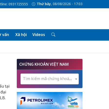
Thứ bảy
, 08/08/2026 - 17:03
tline: 0931725555
 vấn
Xã hội
Videos
CHỨNG KHOÁN VIỆT NAM
Tìm kiếm mã chứng khoán...
ấu tại
 đại
CLB.