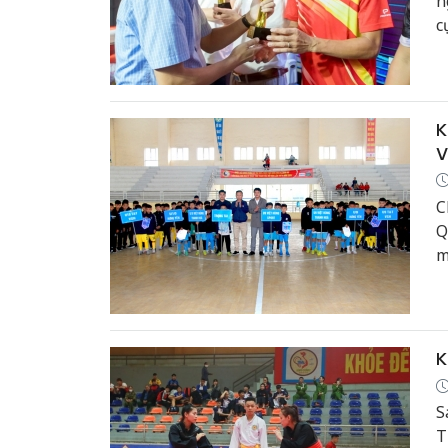
n
c
K
V
C
Q
m
K
S
T