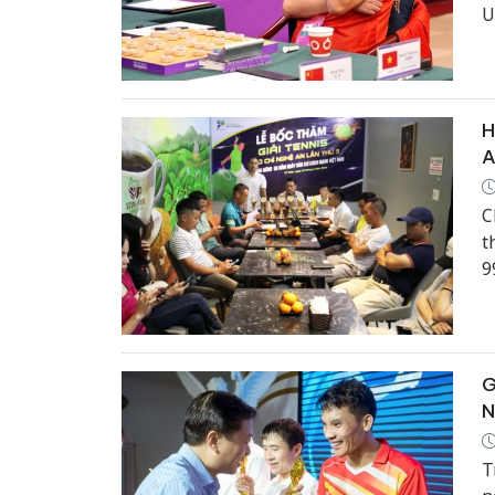
U
c
H
A
C
t
9
G
2
G
N
T